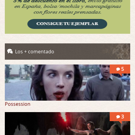
Por: Mariano
Una película normalita, nada del otro mun …
Obsession
Por: Chica Stark
Al principio por el hype que la dieron iba …
Possession
Los + comentado
Por: Mountain
Llevo toda una vida para verla y nunca lo …
5
Possession
3