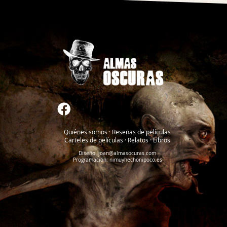
Quiénes somos
·
Reseñas de películas
Carteles de películas
·
Relatos
·
Libros
Diseño:
joan@almasocuras.com
Programación:
nimuyhechonipoco.es