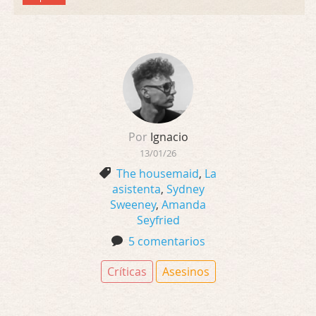
Por
Ignacio
13/01/26
The housemaid
,
La
asistenta
,
Sydney
Sweeney
,
Amanda
Seyfried
5 comentarios
Críticas
Asesinos