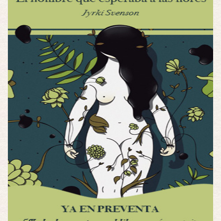
La he dejado a medias por motivos de fuerz …
Posesión Infernal: En Llamas
Por: FrancHis
Yo justo fui a verla ayer al cine y la ver …
Por encima de tu cadáver
Por: Luar
Interesante cuando avanza, le falta algo d …
Por encima de tu cadáver
Por: Luar
Interesante cuando avanza, le falta algo d …
Possession
Por: Luar
Se llama la posesión en castellano, está …
Obsession