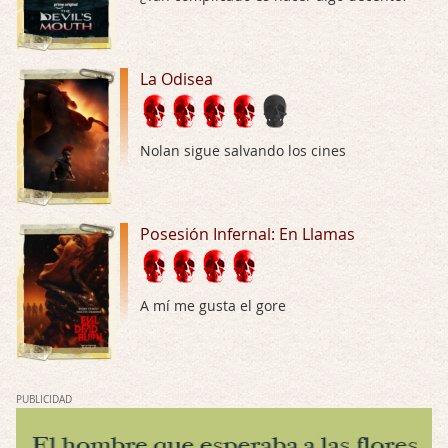
Dudaba en ver la serie, una serie de 4 cap …
Hungry
La Odisea
Por: Croc
Para entretenerte un domingo por la tarde …
Las 10 películas gore de Almas Oscuras
Nolan sigue salvando los cines
Por: JORDI CRUYFF
Buenas tardes, Hay muchas y algunas muy …
Posesión Infernal: En Llamas
Possession
Por: Chupasangre
Mi opinión en su día. Su duracion me ha …
A mí me gusta el gore
El eslabón podrido
Por: Luar
Solo la he visto en una web rusa de descar …
PUBLICIDAD
Possession
Por: FrancHis