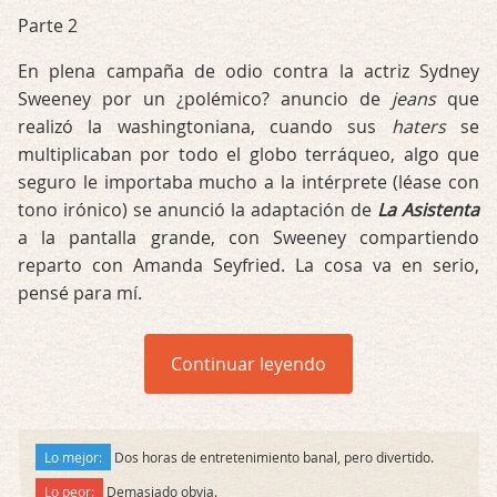
Parte 2
En plena campaña de odio contra la actriz Sydney
Sweeney por un ¿polémico? anuncio de
jeans
que
realizó la washingtoniana, cuando sus
haters
se
multiplicaban por todo el globo terráqueo, algo que
seguro le importaba mucho a la intérprete (léase con
tono irónico) se anunció la adaptación de
La Asistenta
a la pantalla grande, con Sweeney compartiendo
reparto con Amanda Seyfried. La cosa va en serio,
pensé para mí.
Continuar leyendo
Lo mejor:
Dos horas de entretenimiento banal, pero divertido.
Lo peor:
Demasiado obvia.