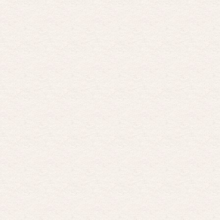
La he dejado a medias por motivos de fuerz …
Posesión Infernal: En Llamas
Por: FrancHis
Yo justo fui a verla ayer al cine y la ver …
Por encima de tu cadáver
Por: Luar
Interesante cuando avanza, le falta algo d …
Por encima de tu cadáver
Por: Luar
Interesante cuando avanza, le falta algo d …
Possession
Por: Luar
Se llama la posesión en castellano, está …
Obsession