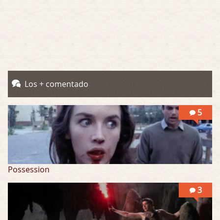
Por: Mariano
Una película normalita, nada del otro mun …
Obsession
Por: Chica Stark
Al principio por el hype que la dieron iba …
Possession
Los + comentado
Por: Mountain
Llevo toda una vida para verla y nunca lo …
5
Possession
3