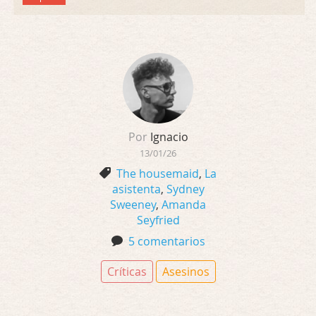
Por
Ignacio
13/01/26
The housemaid
,
La
asistenta
,
Sydney
Sweeney
,
Amanda
Seyfried
5 comentarios
Críticas
Asesinos