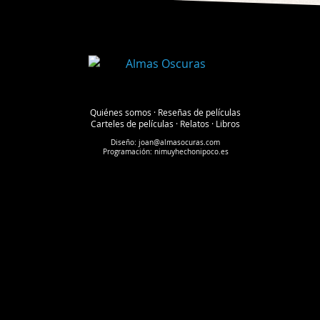
Quiénes somos
·
Reseñas de películas
Carteles de películas
·
Relatos
·
Libros
Diseño:
joan@almasocuras.com
Programación:
nimuyhechonipoco.es