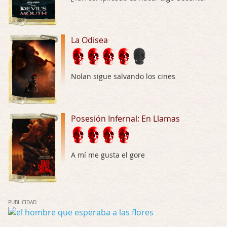
Dudaba en ver la serie, una serie de 4 cap …
Hungry
La Odisea
Por: Croc
Para entretenerte un domingo por la tarde …
Las 10 películas gore de Almas Oscuras
Nolan sigue salvando los cines
Por: JORDI CRUYFF
Buenas tardes, Hay muchas y algunas muy …
Posesión Infernal: En Llamas
Possession
Por: Chupasangre
Mi opinión en su día. Su duracion me ha …
A mí me gusta el gore
El eslabón podrido
Por: Luar
Solo la he visto en una web rusa de descar …
PUBLICIDAD
Possession
Por: FrancHis