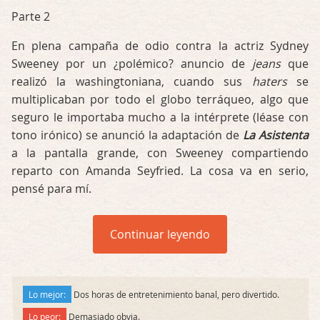
Parte 2
En plena campaña de odio contra la actriz Sydney
Sweeney por un ¿polémico? anuncio de
jeans
que
realizó la washingtoniana, cuando sus
haters
se
multiplicaban por todo el globo terráqueo, algo que
seguro le importaba mucho a la intérprete (léase con
tono irónico) se anunció la adaptación de
La Asistenta
a la pantalla grande, con Sweeney compartiendo
reparto con Amanda Seyfried. La cosa va en serio,
pensé para mí.
Continuar leyendo
Lo mejor:
Dos horas de entretenimiento banal, pero divertido.
Lo peor:
Demasiado obvia.