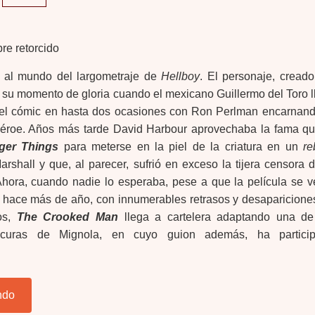
n al mundo del largometraje de
Hellboy
. El personaje, creado
 su momento de gloria cuando el mexicano Guillermo del Toro l
a el cómic en hasta dos ocasiones con Ron Perlman encarnand
éroe. Años más tarde David Harbour aprovechaba la fama qu
ger Things
para meterse en la piel de la criatura en un
re
Marshall y que, al parecer, sufrió en exceso la tijera censora d
Ahora, cuando nadie lo esperaba, pese a que la película se v
hace más de año, con innumerables retrasos y desaparicione
nos,
The Crooked Man
llega a cartelera adaptando una de
scuras de Mignola, en cuyo guion además, ha partici
ndo