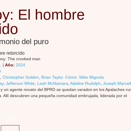
oy: El hombre
ido
emonio del puro
boy: The crooked man
.
|
Año:
2024
r
a
,
Christopher Golden
,
Brian Taylor. Cómic: Mike Mignola
sy
,
Jefferson White
,
Leah McNamara
,
Adeline Rudolph
,
Joseph Marcell
 y un agente novato del BPRD se quedan varados en los Apalaches rur
a. Allí descubren una pequeña comunidad embrujada, liderada por el
2/5