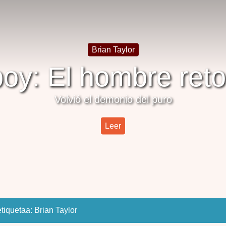
Brian Taylor
boy: El hombre reto
Volvió el demonio del puro
Leer
etiquetaa:
Brian Taylor