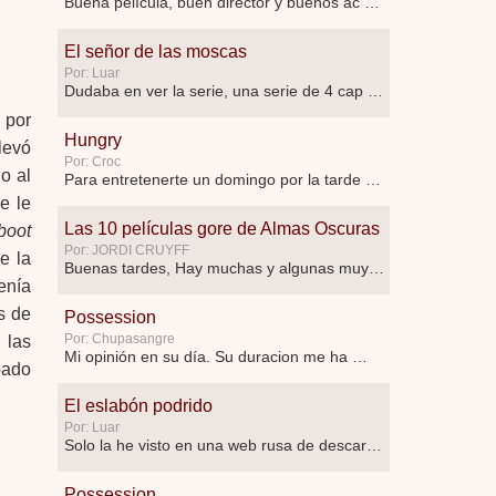
Buena película, buen director y buenos ac …
El señor de las moscas
Por: Luar
Dudaba en ver la serie, una serie de 4 cap …
 por
Hungry
levó
Por: Croc
o al
Para entretenerte un domingo por la tarde …
e le
Las 10 películas gore de Almas Oscuras
boot
Por: JORDI CRUYFF
e la
Buenas tardes, Hay muchas y algunas muy …
enía
s de
Possession
Por: Chupasangre
 las
Mi opinión en su día. Su duracion me ha …
pado
El eslabón podrido
Por: Luar
Solo la he visto en una web rusa de descar …
Possession