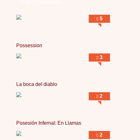
Los + comentado
5
Possession
3
La boca del diablo
2
Posesión Infernal: En Llamas
2