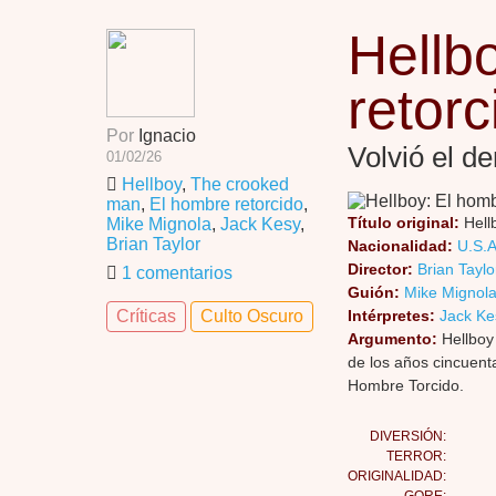
Hellb
retorc
Por
Ignacio
Volvió el d
01/02/26
Hellboy
,
The crooked
man
,
El hombre retorcido
,
Título original:
Hell
Mike Mignola
,
Jack Kesy
,
Brian Taylor
Nacionalidad:
U.S.A
Director:
Brian Taylo
1 comentarios
Guión:
Mike Mignol
Críticas
Culto Oscuro
Intérpretes:
Jack Ke
Argumento:
Hellboy
de los años cincuent
Hombre Torcido.
DIVERSIÓN:
TERROR:
ORIGINALIDAD: