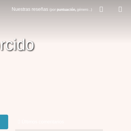
Nuestras reseñas
(por
puntuación,
género...)
rcido
Últimos comentarios