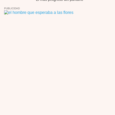
Possession
PUBLICIDAD
Por: Chupasangre
Mi opinión en su día. Su duracion me ha …
El eslabón podrido
Por: Luar
Solo la he visto en una web rusa de descar …
Possession
Por: FrancHis
La he dejado a medias por motivos de fuerz …
Posesión Infernal: En Llamas
Por: FrancHis
Yo justo fui a verla ayer al cine y la ver …
Por encima de tu cadáver
Por: Luar
Interesante cuando avanza, le falta algo d …
Por encima de tu cadáver
Por: Luar