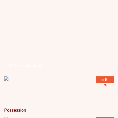
Interesante cuando avanza, le falta algo d …
Possession
Por: Luar
Se llama la posesión en castellano, está …
Obsession
Por: Mariano
Una película normalita, nada del otro mun …
Obsession
Por: Chica Stark
Al principio por el hype que la dieron iba …
Los + comentado
Possession
5
Por: Mountain
Llevo toda una vida para verla y nunca lo …
Possession