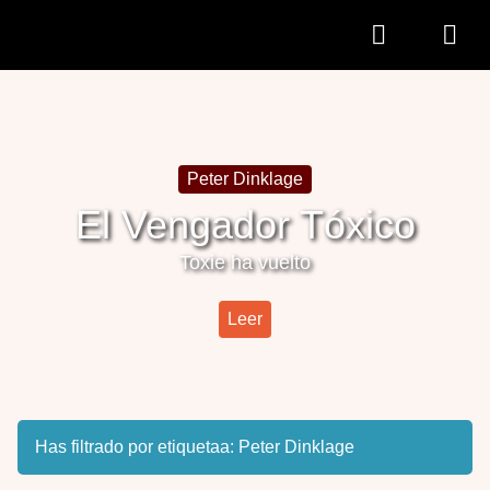
Peter Dinklage
El Vengador Tóxico
Toxie ha vuelto
Leer
Has filtrado por etiquetaa:
Peter Dinklage