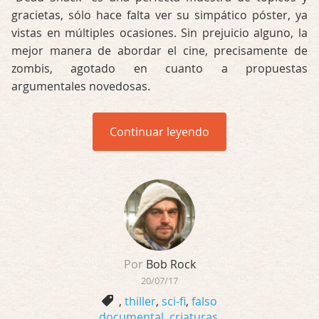
gracietas, sólo hace falta ver su simpático póster, ya
vistas en múltiples ocasiones. Sin prejuicio alguno, la
mejor manera de abordar el cine, precisamente de
zombis, agotado en cuanto a propuestas
argumentales novedosas.
Continuar leyendo
Por
Bob Rock
20/07/17
,
thiller
,
sci-fi
,
falso
documental
,
criaturas
,