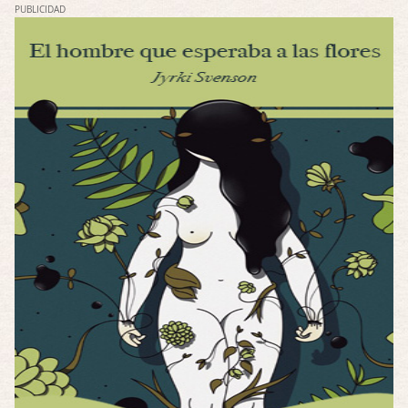
PUBLICIDAD
Posesión Infernal: En Llamas
Por: FrancHis
Yo justo fui a verla ayer al cine y la ver …
Por encima de tu cadáver
Por: Luar
Interesante cuando avanza, le falta algo d …
Por encima de tu cadáver
Por: Luar
Interesante cuando avanza, le falta algo d …
Possession
Por: Luar
Se llama la posesión en castellano, está …
Obsession
Por: Mariano
Una película normalita, nada del otro mun …