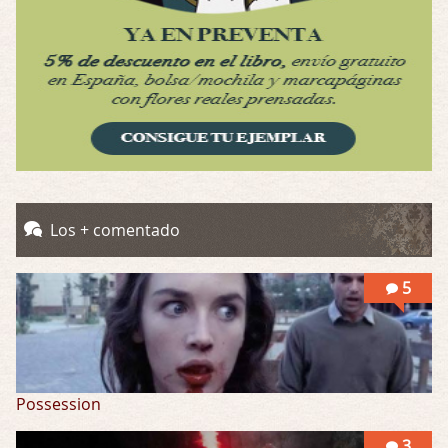
Obsession
Por: Chica Stark
Al principio por el hype que la dieron iba …
Possession
Por: Mountain
Llevo toda una vida para verla y nunca lo …
Posesión Infernal: En Llamas
Los + comentado
Por: Skalope
Totalmente de acuerdo Ignacio. La he disfr …
5
Possession
3