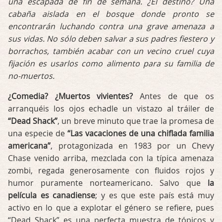
una escapada de fin de semana. ¿El destino? Una
cabaña aislada en el bosque donde pronto se
encontrarán luchando contra una grave amenaza a
sus vidas. No sólo deben salvar a sus padres fiestero y
borrachos, también acabar con un vecino cruel cuya
fijación es usarlos como alimento para su familia de
no-muertos.
¿Comedia? ¿Muertos vivientes?
Antes de que os
arranquéis los ojos echadle un vistazo al tráiler de
“Dead Shack”
, un breve minuto que trae la promesa de
una especie de
“Las vacaciones de una chiflada familia
americana”
, protagonizada en 1983 por un Chevy
Chase venido arriba, mezclada con la típica amenaza
zombi, regada generosamente con fluidos rojos y
humor puramente norteamericano. Salvo que
la
película es canadiense
; y es que este país está muy
activo en lo que a explotar el género se refiere, pues
“Dead Shack” es una perfecta muestra de tópicos y