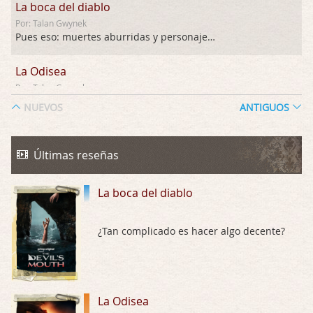
La boca del diablo
Por: Talan Gwynek
Pues eso: muertes aburridas y personajes p …
La Odisea
Por: Talan Gwynek
Draghann, las quejas sobre la diversidad s …
NUEVOS
ANTIGUOS
La Odisea
Por: Draghann
Últimas reseñas
No sé si entrar en polémicas con respect …
La boca del diablo
Trance
Por: Luar
Buena película, buen director y buenos ac …
¿Tan complicado es hacer algo decente?
El señor de las moscas
Por: Luar
Dudaba en ver la serie, una serie de 4 cap …
La Odisea