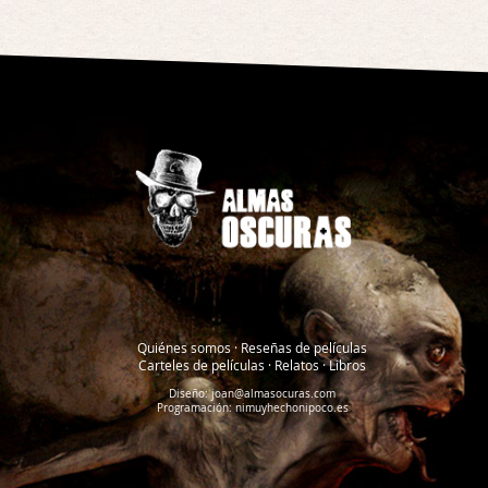
Quiénes somos
·
Reseñas de películas
Carteles de películas
·
Relatos
·
Libros
Diseño:
joan@almasocuras.com
Programación:
nimuyhechonipoco.es