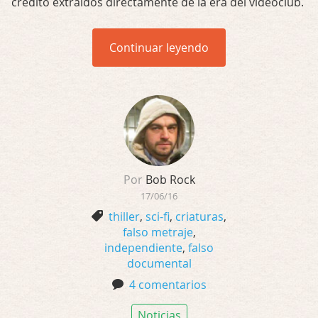
crédito extraídos directamente de la era del videoclub.
Continuar leyendo
Por
Bob Rock
17/06/16
thiller
,
sci-fi
,
criaturas
,
falso metraje
,
independiente
,
falso
documental
4 comentarios
Noticias