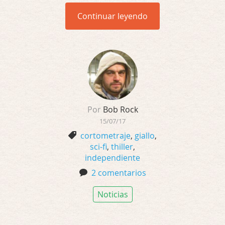
Continuar leyendo
Por
Bob Rock
15/07/17
cortometraje
,
giallo
,
sci-fi
,
thiller
,
independiente
2 comentarios
Noticias