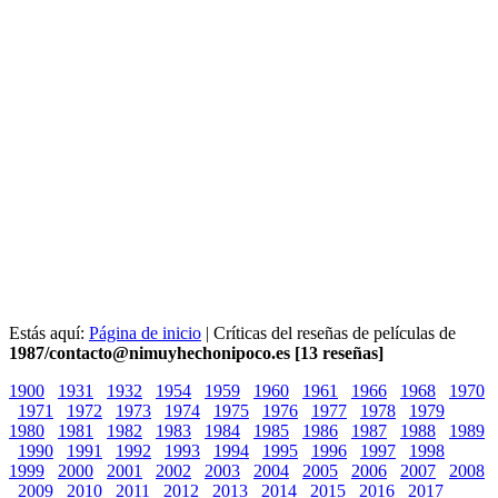
Estás aquí:
Página de inicio
| Críticas del reseñas de películas de
1987/contacto@nimuyhechonipoco.es [13 reseñas]
1900
1931
1932
1954
1959
1960
1961
1966
1968
1970
1971
1972
1973
1974
1975
1976
1977
1978
1979
1980
1981
1982
1983
1984
1985
1986
1987
1988
1989
1990
1991
1992
1993
1994
1995
1996
1997
1998
1999
2000
2001
2002
2003
2004
2005
2006
2007
2008
2009
2010
2011
2012
2013
2014
2015
2016
2017