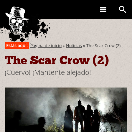
Estás aquí:
Página de inicio
»
Noticias
» The Scar Crow (2)
The Scar Crow (2)
¡Cuervo! ¡Mantente alejado!