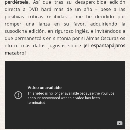
perdérsela.
Así que tras su desapercibida edición
directa a DVD hará más de un año – pese a las
positivas críticas recibidas – me he decidido por
romper una lanza en su favor, adquiriendo la
susodicha edición, en riguroso inglés, e invitándoos a
que permanezcáis en sintonía por si Almas Oscuras os
ofrece más datos jugosos sobre
¡el espantapájaros
macabro!