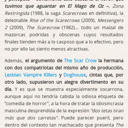
tuvimos que aguantar en El Mago de Oz –.
Zona
Restringida
(1988, la saga
Scarecrows
en definitiva), la
deleznable
Rise of the Scarecrows
(2009),
Messengers
2
(2009),
The Scarecrow
(1982)… todo un maizal de
mazorcas podridas y obscenas cuyos resultados
finales tienden más a lo casposo que a lo efectivo, pero
no por ello las siento menos atractivas.
Además,
el argumento de
The Scar Crow
la hermana
con dos compatriotas del mismo año de producción,
Lesbian Vampire Killers
y
Doghouse
, cintas que, por
otro lado, supusieron un alegre divertimento en su
día.
Y es que se muestra especialmente socarrona,
aunque aquí no tendría cabida la odiosa etiqueta de
“comedia de horror”, a la hora de tratar la idiosincrasia
masculina desprendida de la expresión
“dos tetas tiran
más que dos carretas”
. Puede parecer pueril, pero
dentro del contexto tan machacado que presenta
The