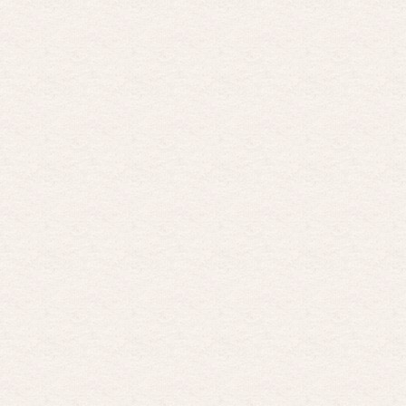
Por encima de tu cadáver
Por: Luar
Interesante cuando avanza, le falta algo d …
Por encima de tu cadáver
Por: Luar
Interesante cuando avanza, le falta algo d …
Possession
Por: Luar
Se llama la posesión en castellano, está …
Obsession
Por: Mariano
Una película normalita, nada del otro mun …
Obsession
Por: Chica Stark
Al principio por el hype que la dieron iba …