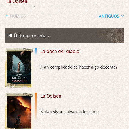
La Odisea
Por: Talan Gwynek
Draghann, las quejas sobre la diversidad s …
NUEVOS
ANTIGUOS
La Odisea
Por: Draghann
Últimas reseñas
No sé si entrar en polémicas con respect …
La boca del diablo
Trance
Por: Luar
Buena película, buen director y buenos ac …
¿Tan complicado es hacer algo decente?
El señor de las moscas
Por: Luar
Dudaba en ver la serie, una serie de 4 cap …
La Odisea
Hungry
Nolan sigue salvando los cines
Por: Croc
Para entretenerte un domingo por la tarde …