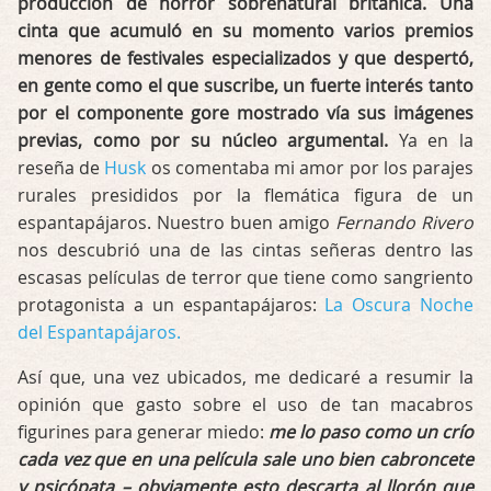
producción de horror sobrenatural británica. Una
cinta que acumuló en su momento varios premios
menores de festivales especializados y que despertó,
en gente como el que suscribe, un fuerte interés tanto
por el componente gore mostrado vía sus imágenes
previas, como por su núcleo argumental.
Ya en la
reseña de
Husk
os comentaba mi amor por los parajes
rurales presididos por la flemática figura de un
espantapájaros. Nuestro buen amigo
Fernando Rivero
nos descubrió una de las cintas señeras dentro las
escasas películas de terror que tiene como sangriento
protagonista a un espantapájaros:
La Oscura Noche
del Espantapájaros.
Así que, una vez ubicados, me dedicaré a resumir la
opinión que gasto sobre el uso de tan macabros
figurines para generar miedo:
me lo paso como un crío
cada vez que en una película sale uno bien cabroncete
y psicópata – obviamente esto descarta al llorón que