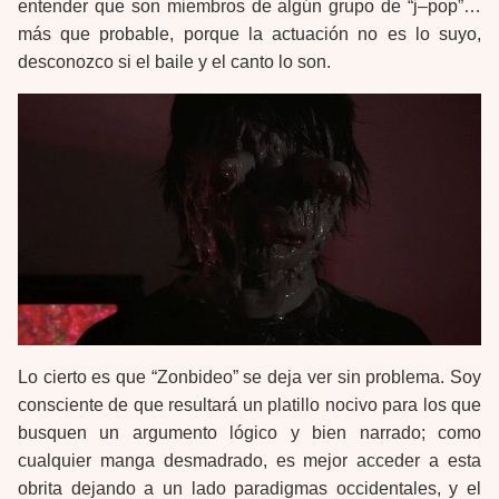
entender que son miembros de algún grupo de “j–pop”…
más que probable, porque la actuación no es lo suyo,
desconozco si el baile y el canto lo son.
Lo cierto es que “Zonbideo” se deja ver sin problema. Soy
consciente de que resultará un platillo nocivo para los que
busquen un argumento lógico y bien narrado; como
cualquier manga desmadrado, es mejor acceder a esta
obrita dejando a un lado paradigmas occidentales, y el