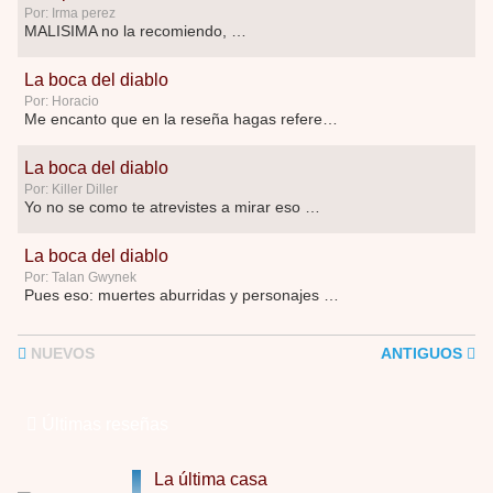
Por: Irma perez
MALISIMA no la recomiendo, …
La boca del diablo
Por: Horacio
Me encanto que en la reseña hagas referen …
La boca del diablo
Por: Killer Diller
Yo no se como te atrevistes a mirar eso …
La boca del diablo
Por: Talan Gwynek
Pues eso: muertes aburridas y personajes p …
La Odisea
NUEVOS
ANTIGUOS
Por: Talan Gwynek
Draghann, las quejas sobre la diversidad s …
Últimas reseñas
La Odisea
Por: Draghann
No sé si entrar en polémicas con respect …
La última casa