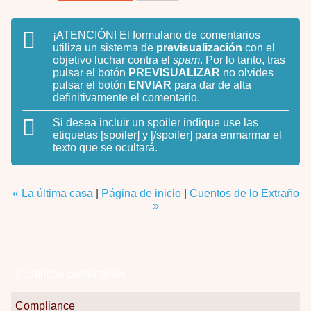
¡ATENCIÓN!
El formulario de comentarios
utiliza un sistema de
previsualización
con el
objetivo luchar contra el
spam
. Por lo tanto, tras
pulsar el botón
PREVISUALIZAR
no olvides
pulsar el botón
ENVIAR
para dar de alta
definitivamente el comentario.
Si desea incluir un spoiler indique use las
etiquetas
[spoiler]
y
[/spoiler]
para enmarmar el
texto que se ocultará.
« La última casa
|
Página de inicio
|
Cuentos de lo Extraño
»
Últimos comentarios
Compliance