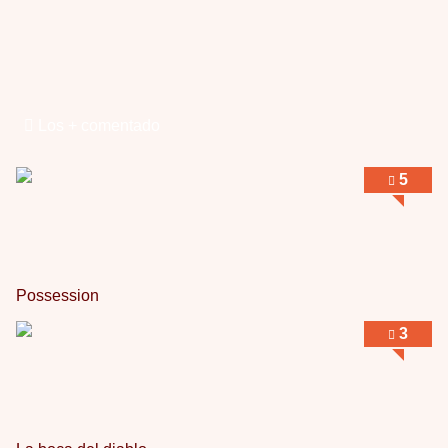
Obsession
Por: Mariano
Una película normalita, nada del otro mun …
Obsession
Por: Chica Stark
Al principio por el hype que la dieron iba …
Los + comentado
Possession
5
Por: Mountain
Llevo toda una vida para verla y nunca lo …
Possession
3