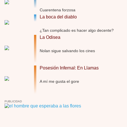
Trance
Cuarentena forzosa
Por: Luar
La boca del diablo
Buena película, buen director y buenos ac …
El señor de las moscas
¿Tan complicado es hacer algo decente?
Por: Luar
La Odisea
Dudaba en ver la serie, una serie de 4 cap …
Nolan sigue salvando los cines
Hungry
Por: Croc
Para entretenerte un domingo por la tarde …
Posesión Infernal: En Llamas
Las 10 películas gore de Almas Oscuras
Por: JORDI CRUYFF
A mí me gusta el gore
Buenas tardes, Hay muchas y algunas muy …
Possession
PUBLICIDAD
Por: Chupasangre
Mi opinión en su día. Su duracion me ha …
El eslabón podrido
Por: Luar