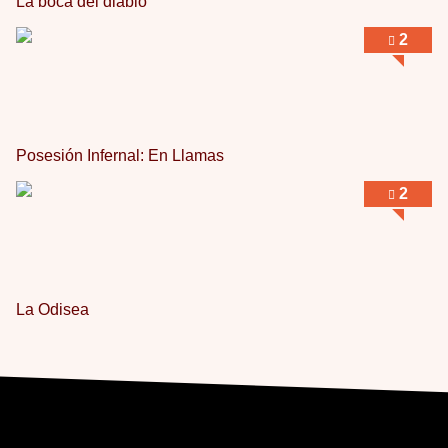
La boca del diablo
2
Posesión Infernal: En Llamas
2
La Odisea