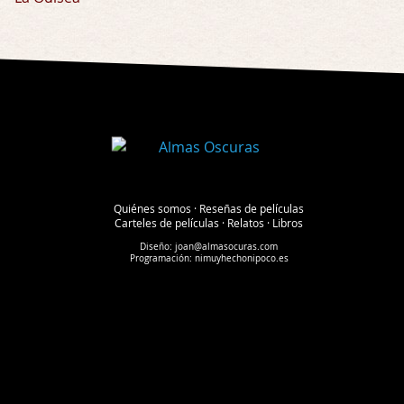
Quiénes somos
·
Reseñas de películas
Carteles de películas
·
Relatos
·
Libros
Diseño:
joan@almasocuras.com
Programación:
nimuyhechonipoco.es