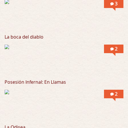
3
Posesión Infernal: En Llamas
Por: Skalope
Totalmente de acuerdo Ignacio. La he disfr …
La boca del diablo
2
Posesión Infernal: En Llamas
2
La Odisea