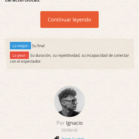
Continuar leyendo
Lo mejor:
Su final
Lo peor:
Su duración, su repetitividad, su incapacidad de conectar
con el espectador.
Por
Ignacio
03/06/26
Iron Lung
,