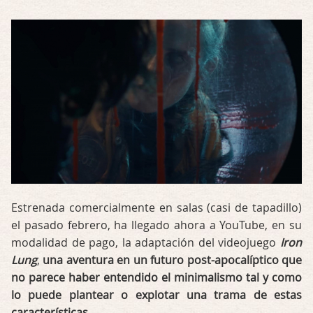
Estrenada comercialmente en salas (casi de tapadillo)
el pasado febrero, ha llegado ahora a YouTube, en su
modalidad de pago, la adaptación del videojuego
Iron
Lung
,
una aventura en un futuro post-apocalíptico que
no parece haber entendido el minimalismo tal y como
lo puede plantear o explotar una trama de estas
características
.