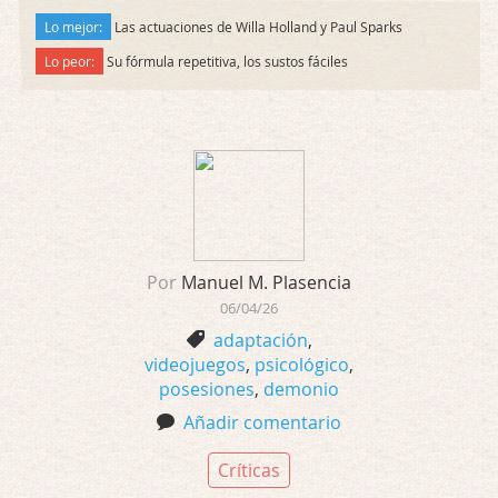
Lo mejor:
Las actuaciones de Willa Holland y Paul Sparks
Lo peor:
Su fórmula repetitiva, los sustos fáciles
Por
Manuel M. Plasencia
06/04/26
adaptación
,
videojuegos
,
psicológico
,
posesiones
,
demonio
Añadir comentario
Críticas