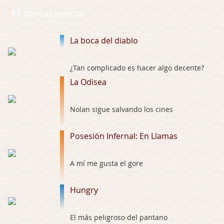
Por: Draghann
Últimas reseñas
No sé si entrar en polémicas con respect …
La boca del diablo
Trance
Por: Luar
Buena película, buen director y buenos ac …
¿Tan complicado es hacer algo decente?
La Odisea
El señor de las moscas
Por: Luar
Nolan sigue salvando los cines
Dudaba en ver la serie, una serie de 4 cap …
Posesión Infernal: En Llamas
Hungry
Por: Croc
Para entretenerte un domingo por la tarde …
A mí me gusta el gore
Las 10 películas gore de Almas Oscuras
Hungry
Por: JORDI CRUYFF
Buenas tardes, Hay muchas y algunas muy …
El más peligroso del pantano