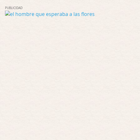
Possession
PUBLICIDAD
Por: Chupasangre
Mi opinión en su día. Su duracion me ha …
El eslabón podrido
Por: Luar
Solo la he visto en una web rusa de descar …
Possession
Por: FrancHis
La he dejado a medias por motivos de fuerz …
Posesión Infernal: En Llamas
Por: FrancHis
Yo justo fui a verla ayer al cine y la ver …
Por encima de tu cadáver
Por: Luar
Interesante cuando avanza, le falta algo d …