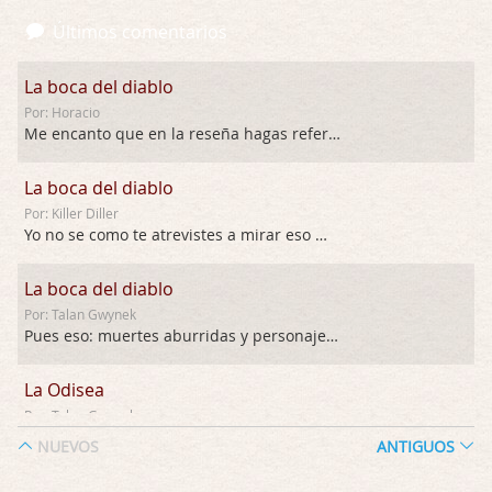
Últimos comentarios
La boca del diablo
Por: Horacio
Me encanto que en la reseña hagas referen …
La boca del diablo
Por: Killer Diller
Yo no se como te atrevistes a mirar eso …
La boca del diablo
Por: Talan Gwynek
Pues eso: muertes aburridas y personajes p …
La Odisea
Por: Talan Gwynek
Draghann, las quejas sobre la diversidad s …
NUEVOS
ANTIGUOS
La Odisea