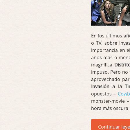
En los últimos añ
o TV, sobre inva
importancia en e
años más o menos
magnífica
Distrit
impuso. Pero no 
aprovechado par
Invasión a la Ti
opuestos –
Cowb
monster-movie 
hora más oscura n
Continuar ley