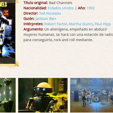
Título original:
Bad Channels
Nacionalidad:
Estados Unidos
|
Año:
1992
Director:
Ted Nicolaou
Guión:
Jackson Barr
Intérpretes:
Robert Factor
,
Martha Quinn
,
Paul Hipp
Argumento:
Un alienígena, empeñado en abducir
mujeres humanas, se hará con una estación de radi
para conseguirlo, rock and roll mediante.