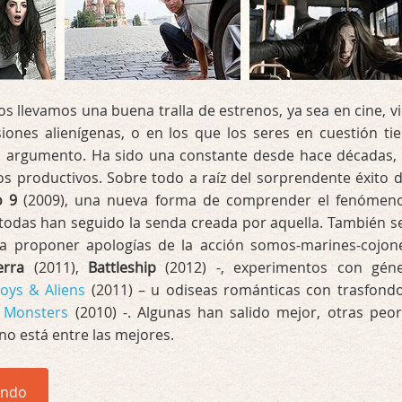
os llevamos una buena tralla de estrenos, ya sea en cine, v
siones alienígenas, o en los que los seres en cuestión ti
l argumento. Ha sido una constante desde hace décadas,
 productivos. Sobre todo a raíz del sorprendente éxito d
o 9
(2009), una nueva forma de comprender el fenómen
todas han seguido la senda creada por aquella. También s
a proponer apologías de la acción somos-marines-cojon
erra
(2011),
Battleship
(2012) -, experimentos con gén
oys & Aliens
(2011) – u odiseas románticas con trasfond
–
Monsters
(2010) -. Algunas han salido mejor, otras peor
o está entre las mejores.
endo