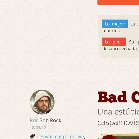
Lo mejor:
La d
muertes.
Lo peor:
Su pr
desaprovechada, y
Bad 
Una estúpi
caspamovi
Por
Bob Rock
18/03/12
revival
,
caspa movie
,