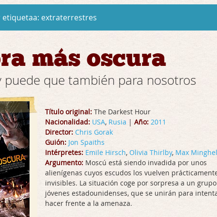
 etiquetaa:
extraterrestres
ra más oscura
 y puede que también para nosotros
Título original:
The Darkest Hour
Nacionalidad:
USA
,
Rusia
|
Año:
2011
Director:
Chris Gorak
Guión:
Jon Spaiths
Intérpretes:
Emile Hirsch
,
Olivia Thirlby
,
Max Minghel
Argumento:
Moscú está siendo invadida por unos
alienígenas cuyos escudos los vuelven prácticament
invisibles. La situación coge por sorpresa a un grupo
jóvenes estadounidenses, que se unirán para intent
hacer frente a la amenaza.