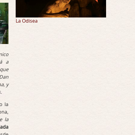
La Odisea
mico
rá a
 que
 Dan
a, y
.
o la
ona,
e la
rada
sde