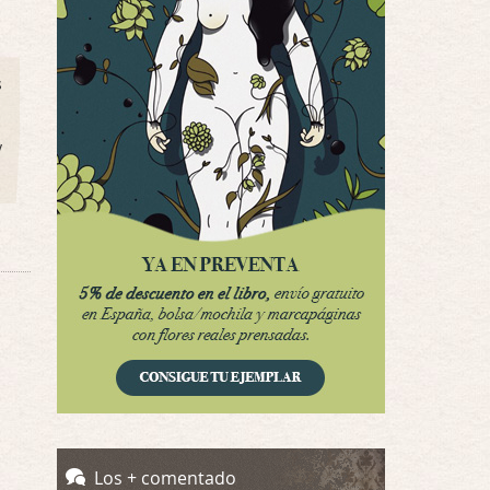
Interesante cuando avanza, le falta algo d …
Por encima de tu cadáver
s
Por: Luar
Interesante cuando avanza, le falta algo d …
y
Possession
Por: Luar
Se llama la posesión en castellano, está …
Obsession
Por: Mariano
Una película normalita, nada del otro mun …
Obsession
Por: Chica Stark
Al principio por el hype que la dieron iba …
Possession
Los + comentado
Por: Mountain