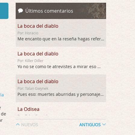
Últimos comentarios
La boca del diablo
Por: Horacio
Me encanto que en la reseña hagas referen …
La boca del diablo
Por: Killer Diller
Yo no se como te atrevistes a mirar eso …
La boca del diablo
Por: Talan Gwynek
Pues eso: muertes aburridas y personajes p …
la
e
La Odisea
 de
Por: Talan Gwynek
ar
Draghann, las quejas sobre la diversidad s …
NUEVOS
ANTIGUOS