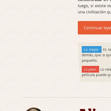
luego, si existe v
una civilización q
Continuar ley
Lo mejor:
Es ta
demás, que si qui
pequeño.
Lo peor:
Lo rel
película puede qu