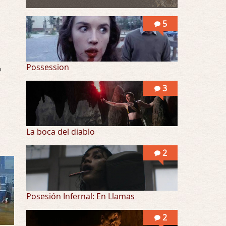
Llevo toda una vida para verla y nunca lo …
5
Posesión Infernal: En Llamas
Por: Skalope
Totalmente de acuerdo Ignacio. La he disfr …
Possession
o
3
La boca del diablo
2
Posesión Infernal: En Llamas
2