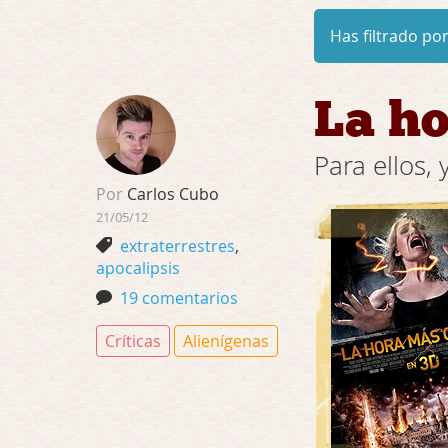
Has filtrado por
La ho
Para ellos,
Por
Carlos Cubo
21/05/12
extraterrestres
,
apocalipsis
19 comentarios
Críticas
Alienígenas