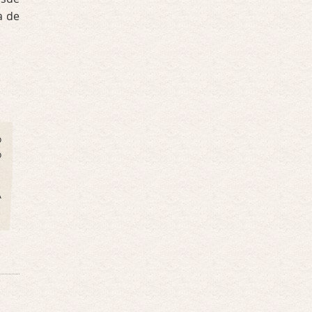
a de
o
o
A