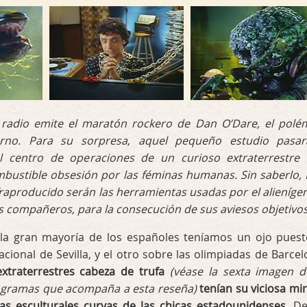
radio emite el maratón rockero de Dan O’Dare, el polé
ierno. Para su sorpresa, aquel pequeño estudio pasa
el centro de operaciones de un curioso extraterrestre
bustible obsesión por las féminas humanas. Sin saberlo,
fraproducido serán las herramientas usadas por el alienígen
s compañeros, para la consecución de sus aviesos objetivos
a gran mayoría de los españoles teníamos un ojo puest
acional de Sevilla, y el otro sobre las olimpiadas de Barcel
extraterrestres cabeza de trufa
(véase la sexta imagen d
ogramas que acompaña a esta reseña)
tenían su viciosa mi
as esculturales curvas de las chicas estadounidenses.
De