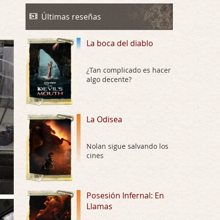
La Odisea
Por: Draghann
Últimas reseñas
No sé si entrar en polémicas con respect …
La boca del diablo
Trance
Por: Luar
Buena película, buen director y buenos ac …
¿Tan complicado es hacer
algo decente?
El señor de las moscas
Por: Luar
Dudaba en ver la serie, una serie de 4 cap …
La Odisea
Hungry
Nolan sigue salvando los
Por: Croc
cines
Para entretenerte un domingo por la tarde …
Las 10 películas gore de Almas
Oscuras
Posesión Infernal: En
Llamas
Por: JORDI CRUYFF
Buenas tardes, Hay muchas y algunas muy …