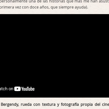
 personalmente una de las historias que más me han asus
 primera vez con doce años, que siempre ayuda).
 Bergendy, rueda con textura y fotografía propia del cin