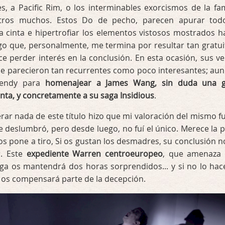
, a Pacific Rim, o los interminables exorcismos de la fam
tros muchos. Estos Do de pecho, parecen apurar tod
a cinta e hipertrofiar los elementos vistosos mostrados h
o que, personalmente, me termina por resultar tan gratui
e perder interés en la conclusión. En esta ocasión, sus ve
me parecieron tan recurrentes como poco interesantes; au
rgendy para
homenajear a James Wang, sin duda una 
cinta, y concretamente a su saga Insidious
.
perar nada de este título hizo que mi valoración del mismo f
 deslumbró, pero desde luego, no fuí el único. Merece la 
 os pone a tiro, Si os gustan los desmadres, su conclusión n
r. Este
expediente Warren centroeuropeo
, que amenaza
ga os mantendrá dos horas sorprendidos... y si no lo hace
 os compensará parte de la decepción.