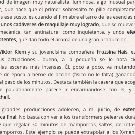
ad de imagen muy naturalista, luminosa, algo inusual par
, que hace que el primer sobresalto te pille completam
s ese susto, es cuando el film abre el tarro de las esencias
n
unos cadáveres de maquillaje muy logrado
, que se mueve
mecánica, tan antinatural como inquietante, y unos
efe
otentes
, que dan todo el aroma de una gran producción.
Viktor Klem
y su jovencísima compañera
Fruzsina Hais
, e
s actuaciones... bueno, a la pequeña se le nota ci
 las escenas más intensas. Él, poco a poco, va mutand
e de época a héroe de acción (físico no le falta) ganand
l paso de los minutos. Destaca también la casera que acog
ue paulatinamente parece ir encariñándose con él, y
chell
.
 grandes producciones adolecen, a mi juicio, de
exte
a final
. No basta con ver a los transformers pelearse dur
ay que regalar 30 minutos de mamporros, saltos, derrota
amporros. Este ejemplo se puede extrapolar a los X-men