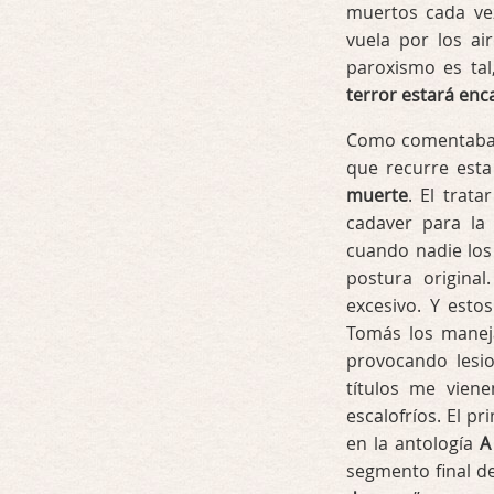
muertos cada vez
vuela por los ai
paroxismo es tal
terror estará enc
Como comentaba a
que recurre esta
muerte
. El trat
cadaver para la
cuando nadie los
postura origina
excesivo. Y esto
Tomás los maneja
provocando lesio
títulos me vien
escalofríos. El p
en la antología
A
segmento final del