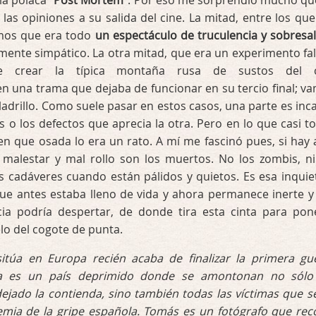
la polaca “
Post Mortem
”. Por eso me sorprendió mucho qu
 las opiniones a su salida del cine. La mitad, entre los qu
amos que era todo
un espectáculo de truculencia y sobresa
ente simpático. La otra mitad, que era un experimento fal
e crear la típica montaña rusa de sustos del c
n una trama que dejaba de funcionar en su tercio final; v
 ladrillo. Como suele pasar en estos casos, una parte es inc
es o los defectos que aprecia la otra. Pero en lo que casi t
en que osada lo era un rato. A mí me fascinó pues, si hay 
alestar y mal rollo son los muertos. No los zombis, ni
s cadáveres cuando están pálidos y quietos. Es esa inquie
ue antes estaba lleno de vida y ahora permanece inerte y 
ia podría despertar, de donde tira esta cinta para pon
elo del cogote de punta.
sitúa en Europa recién acaba de finalizar la primera gu
ía es un país deprimido donde se amontonan no sólo
ejado la contienda, sino también todas las víctimas que s
mia de la gripe española. Tomás es un fotógrafo que rec