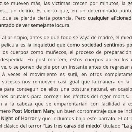
 se mueven más, las victimas crecen por minutos, la g
res... un delirio. Es cierto que, en un determinado punto
, que se pierde cierta potencia. Pero
cualquier aficionad
antado de ver semejante locura
.
l principio, antes de que todo se vaya de madre, el mied
 película es
la inquietud que como sociedad sentimos po
ar los cuerpos como muñecos, el proceso de preparación
 despedida. En post mortem, estos cuerpos abren los 
 ve, o se ponen de pie por un instante antes de regresar 
l. A veces el movimiento es sutil, en otros completam
s sucesos nos remueven casi igual que la manera en la
 para conseguir de ellos una postura natural, en ocasi
nes brutales para corregir los efectos del rigor mortis.
en a la cabeza que se emparentarían con facilidad a e
rimero
Post Mortem Mary
, un buen cortometraje que se inc
 Night of Horror
y que incluimos bajo este párrafo. El otro
 clásico del terror “
Las tres caras del miedo
” titulado “
La 