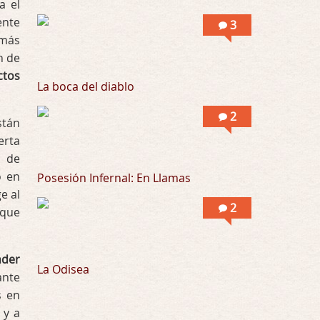
a el
Possession
ente
3
Por: Mountain
 más
Llevo toda una vida para verla y nunca lo …
n de
ctos
La boca del diablo
2
stán
erta
o de
o en
Posesión Infernal: En Llamas
e al
2
 que
nder
La Odisea
ante
s en
 y a