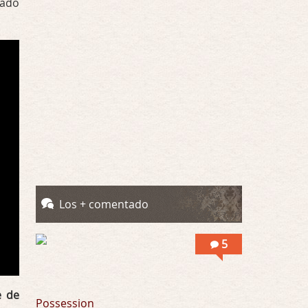
tado
Por encima de tu cadáver
Por: Luar
Interesante cuando avanza, le falta algo d …
Por encima de tu cadáver
Por: Luar
Interesante cuando avanza, le falta algo d …
Possession
Por: Luar
Se llama la posesión en castellano, está …
Obsession
Los + comentado
Por: Mariano
Una película normalita, nada del otro mun …
5
Obsession
Por: Chica Stark
Al principio por el hype que la dieron iba …
e de
Possession