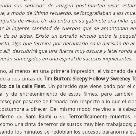
ciendo sus servicios de imagen post-morten (esas esta
ue, a modo de último recuerdo, se fotografiaban a los mue
mpañía de vivos). Un día entra en su gabinete una niña, qu
fiar la ingente cantidad de cuerpos que se amontonan en
 de su aldea. Existe un extraño vínculo entre la peque
sta, algo que termina por decantarlo en la decisión de ac
z allí, descubrirá que una fuerza muy oscura y letal ronda a
verán sumergidos en una espiral de sucesos inquietantes.
uno, al menos en una primera impresión, el visionado de 
rdó a dos cintas de
Tim Burton: Sleepy Hollow y Sweeney T
co de la calle Fleet
. Un parecido que viene dado por el c
al y de entretenimiento de estos filmes, pero también
ceso; por pasarse de frenada con respecto a lo que el cin
ostumbra a ofrecer. Del mismo modo me vino a la cabez
fierno
de
Sam Raimi
o su
Terroríficamente muertos
. 
omo una cinta de terror de sustos muy bien trabajados; 
ando los minutos se redoblan los sucesos paranormales,