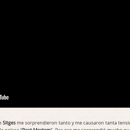
e
Sitges
me sorprendieron tanto y me causaron tanta tensi