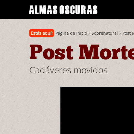
Estás aquí:
Página de inicio
»
Sobrenatural
» Post 
Post Mor
Cadáveres movidos