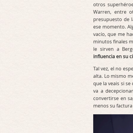
otros superhéroes
Warren, entre o
presupuesto de l
ese momento. Alg
vacío, que me hac
minutos finales 
le sirven a Be
influencia en su 
Tal vez, el no es
alta. Lo mismo me
que la veais si se
va a decepciona
convertirse en sa
menos su factura