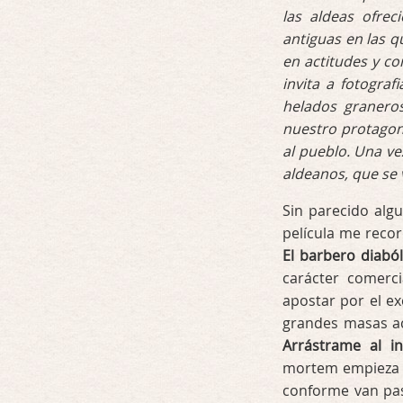
las aldeas ofre
antiguas en las q
en actitudes y co
invita a fotogra
helados graneros
nuestro protagoni
al pueblo. Una ve
aldeanos, que se 
Sin parecido alg
película me reco
El barbero diabóli
carácter comerci
apostar por el ex
grandes masas ac
Arrástrame al in
mortem empieza c
conforme van pas