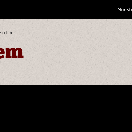
Nuest
Mortem
tem