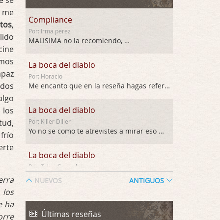
e se
e me
Compliance
ltos
,
Por: Irma perez
lido
MALISIMA no la recomiendo, …
ine
amos
La boca del diablo
apaz
Por: Horacio
odos
Me encanto que en la reseña hagas referen …
algo
La boca del diablo
 los
tud,
Por: Killer Diller
Yo no se como te atrevistes a mirar eso …
frío
erte
La boca del diablo
Por: Talan Gwynek
Pues eso: muertes aburridas y personajes p …
erra
NUEVOS
ANTIGUOS
 los
La Odisea
e ha
Por: Talan Gwynek
Últimas reseñas
orre