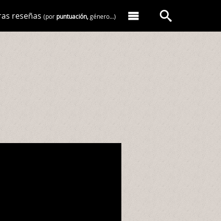
ras reseñas
(por
puntuación,
género...)