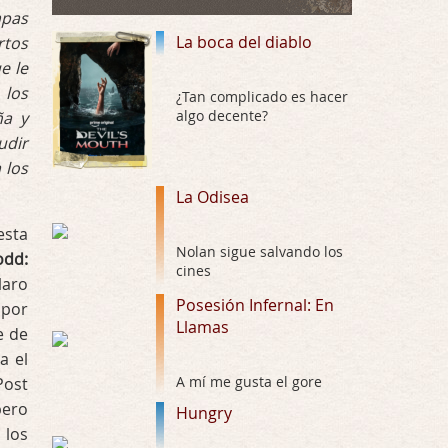
Draghann, las quejas sobre la diversidad s …
mpas
La boca del diablo
rtos
La Odisea
e le
Por: Draghann
 los
No sé si entrar en polémicas con respect …
¿Tan complicado es hacer
algo decente?
ña y
udir
Trance
 los
Por: Luar
Buena película, buen director y buenos ac …
La Odisea
esta
El señor de las moscas
Nolan sigue salvando los
odd:
Por: Luar
cines
Dudaba en ver la serie, una serie de 4 cap …
laro
Posesión Infernal: En
 por
Llamas
Hungry
e de
Por: Croc
a el
Para entretenerte un domingo por la tarde …
A mí me gusta el gore
Post
pero
Hungry
Las 10 películas gore de Almas
 los
Oscuras