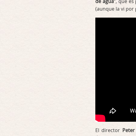
de agua
”, que es
(aunque la vi por
El director
Peter