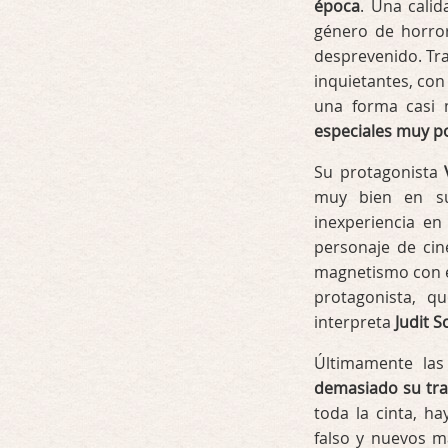
época
. Una calid
género de horror
desprevenido. Tra
inquietantes, co
una forma casi 
especiales muy p
Su protagonista
muy bien en su
inexperiencia en
personaje de cin
magnetismo con e
protagonista, q
interpreta
Judit S
Últimamente las
demasiado su trac
toda la cinta, h
falso y nuevos m