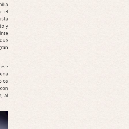
ilia
o el
asta
to y
inte
nque
gran
uese
pena
o os
 con
, al