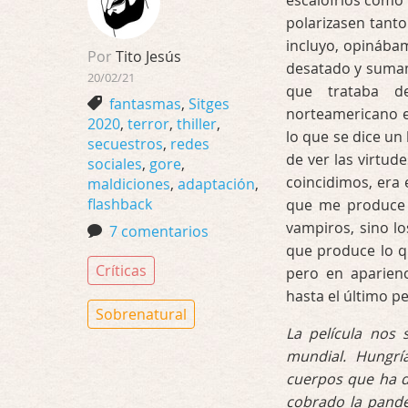
escalofríos como 
polarizasen tanto
incluyo, opináb
Por
Tito Jesús
desatado y sumam
20/02/21
que trataba d
fantasmas
,
Sitges
norteamericano e
2020
,
terror
,
thiller
,
lo que se dice un
secuestros
,
redes
de ver las virtud
sociales
,
gore
,
coincidimos, era 
maldiciones
,
adaptación
,
flashback
que me produce m
vampiros, sino lo
7 comentarios
que produce lo q
Críticas
pero en aparienc
hasta el último p
Sobrenatural
La película nos 
mundial. Hungr
cuerpos que ha d
cobrado la pande