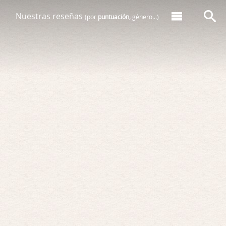
Nuestras reseñas
(por
puntuación,
género...)