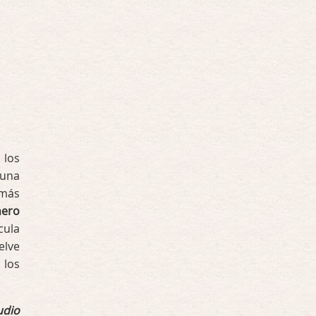
 los
 una
 más
nero
ícula
elve
 los
udio