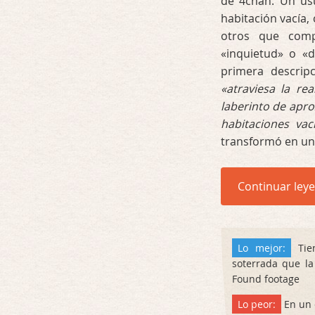
de 4chan. Un us
habitación vacía,
otros que comp
«inquietud» o «d
primera descrip
«atraviesa la re
laberinto de ap
habitaciones va
transformó en un 
Continuar ley
Lo mejor:
Tien
soterrada que la
Found footage
Lo peor:
En un 