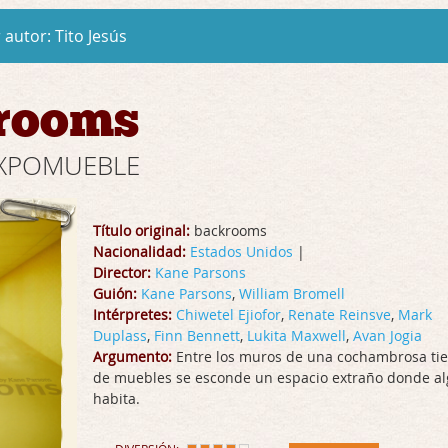
 autor:
Tito Jesús
rooms
 EXPOMUEBLE
Título original:
backrooms
Nacionalidad:
Estados Unidos
|
Director:
Kane Parsons
Guión:
Kane Parsons
,
William Bromell
Intérpretes:
Chiwetel Ejiofor
,
Renate Reinsve
,
Mark
Duplass
,
Finn Bennett
,
Lukita Maxwell
,
Avan Jogia
Argumento:
Entre los muros de una cochambrosa ti
de muebles se esconde un espacio extraño donde al
habita.