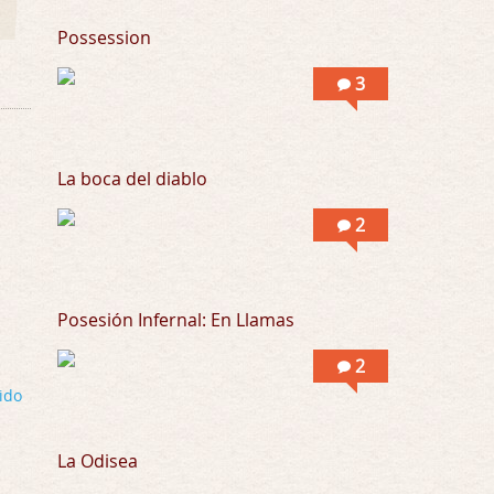
Llevo toda una vida para verla y nunca lo …
Possession
Posesión Infernal: En Llamas
3
Por: Skalope
Totalmente de acuerdo Ignacio. La he disfr …
La boca del diablo
2
Posesión Infernal: En Llamas
2
ido
La Odisea