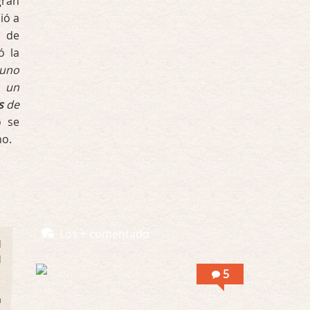
gran
Interesante cuando avanza, le falta algo d …
ió a
n de
Por encima de tu cadáver
ó la
Por: Luar
Interesante cuando avanza, le falta algo d …
 uno
n un
Possession
s
de
Por: Luar
o se
Se llama la posesión en castellano, está …
ho.
Obsession
Por: Mariano
Una película normalita, nada del otro mun …
Obsession
Los + comentado
d
Por: Chica Stark
Al principio por el hype que la dieron iba …
l
5
Possession
a
Por: Mountain