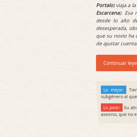
Portalo
) viaja a 
Escarcena
). Esa 
desde lo alto d
desesperada, obs
que su novio ha 
de ajustar cuent
Continuar ley
Lo mejor:
Tien
subgénero al que
Lo peor:
Su atr
asesino, que no e