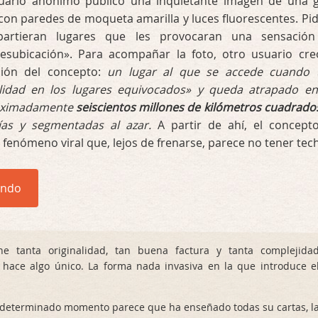
uario anónimo publicó una inquietante imagen de una 
 con paredes de moqueta amarilla y luces fluorescentes. Pid
artieran lugares que les provocaran una sensació
esubicación». Para acompañar la foto, otro usuario cre
ción del concepto:
un lugar al que se accede cuando
alidad en los lugares equivocados» y queda atrapado e
roximadamente
seiscientos millones de kilómetros cuadrado
cías y segmentadas al azar.
A partir de ahí, el concept
fenómeno viral que, lejos de frenarse, parece no tener tec
endo
e tanta originalidad, tan buena factura y tanta complejida
 hace algo único. La forma nada invasiva en la que introduce e
determinado momento parece que ha enseñado todas su cartas, l