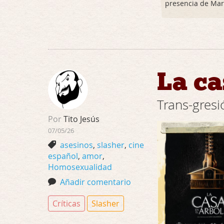
presencia de Mar
La ca
Trans-gresi
Por
Tito Jesús
07/05/26
asesinos
,
slasher
,
cine
español
,
amor
,
Homosexualidad
Añadir comentario
Críticas
Slasher