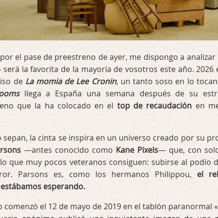
or el pase de preestreno de ayer, me dispongo a analizar
 será la favorita de la mayoría de vosotros este año. 2026 
iso de
La momia de Lee Cronin
, un tanto soso en lo tocan
rooms
llega a España una semana después de su est
reno que la ha colocado en el
top de recaudación
en me
o sepan, la cinta se inspira en un universo creado por su pr
rsons
—antes conocido como
Kane Pixels
— que, con sol
 lo que muy pocos veteranos consiguen: subirse al podio d
rror. Parsons es, como los hermanos Philippou,
el re
 estábamos esperando.
o comenzó el 12 de mayo de 2019 en el tablón paranormal «