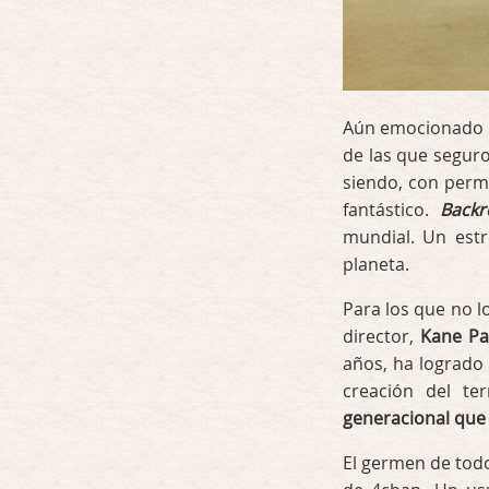
Aún emocionado p
de las que seguro
siendo, con perm
fantástico.
Back
mundial. Un est
planeta.
Para los que no l
director,
Kane Pa
años, ha logrado
creación del te
generacional que
El germen de tod