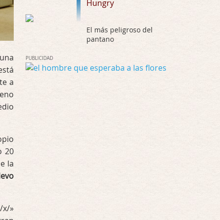
Hungry
Possession
El más peligroso del
Por: Chupasangre
pantano
Mi opinión en su día. Su duracion me ha …
 una
PUBLICIDAD
El eslabón podrido
está
Por: Luar
te a
Solo la he visto en una web rusa de descar …
reno
dio
Possession
Por: FrancHis
La he dejado a medias por motivos de fuerz …
opio
o 20
Posesión Infernal: En Llamas
e la
Por: FrancHis
levo
Yo justo fui a verla ayer al cine y la ver …
Por encima de tu cadáver
/x/»
Por: Luar