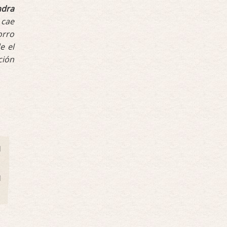
ndra
 cae
orro
e el
ción
l
l