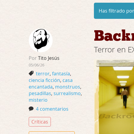
Has filtrado por
Back
Terror en
Por
Tito Jesús
05/06/26
terror
,
fantasía
,
ciencia ficción
,
casa
encantada
,
monstruos
,
pesadillas
,
surrealismo
,
misterio
4 comentarios
Críticas