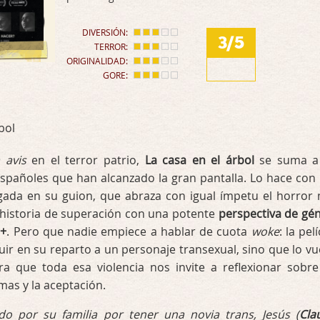
DIVERSIÓN:
3/5
TERROR:
ORIGINALIDAD:
GORE:
 avis
en el terror patrio,
La casa en el árbol
se suma a
españoles que han alcanzado la gran pantalla. Lo hace con
gada en su guion, que abraza con igual ímpetu el horror
 historia de superación con una potente
perspectiva de gé
I+
. Pero que nadie empiece a hablar de cuota
woke
: la pel
luir en su reparto a un personaje transexual, sino que lo vu
ra que toda esa violencia nos invite a reflexionar sobre
mas y la aceptación.
do por su familia por tener una novia trans, Jesús (
Cla