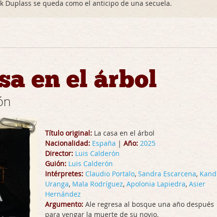
k Duplass se queda como el anticipo de una secuela.
sa en el árbol
ón
Título original:
La casa en el árbol
Nacionalidad:
España
|
Año:
2025
Director:
Luis Calderón
Guión:
Luis Calderón
Intérpretes:
Claudio Portalo
,
Sandra Escarcena
,
Kand
Uranga
,
Mala Rodríguez
,
Apolonia Lapiedra
,
Asier
Hernández
Argumento:
Ale regresa al bosque una año después
para vengar la muerte de su novio.