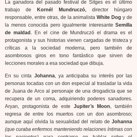
La ganadora del pasado festival de Sitges es el último
trabajo de
Kornél Mundruczó,
director húngaro
responsable, entre otras, de la animalista
White Dog
y de
la menos conocida pero igualmente interesante
Semilla
de maldad
. En el cine de Mundruczó el drama es el
protagonista y sus historias vienen cargadas de tristeza y
críticas a la sociedad moderna, pero también de
asombrosos giros en tono fantástico que sirven de
lecciones morales a esa sociedad que dibuja.
En su cinta
Johanna
, ya anticipaba su interés por las
personas tocadas con un don especial al trasladar la vida
de Juana de Arco al personaje de una drogadicta que se
recupera de un coma, adquiriendo poderes sanadores.
Aryan, protagonista de este
Jupiter’s Moon
, también
regresa de entre los muertos con un don asombroso;
aunque aquí olvida la sexualidad del relato de
Johanna
(que curaba enfermos manteniendo relaciones íntimas con
los pacientes)
para centrarse en hablar sobre el