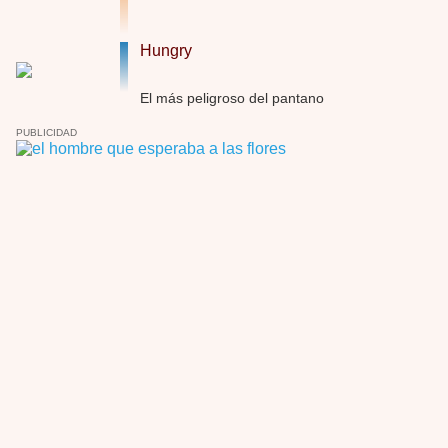
Possession
Hungry
Por: Chupasangre
Mi opinión en su día. Su duracion me ha …
El más peligroso del pantano
El eslabón podrido
PUBLICIDAD
Por: Luar
Solo la he visto en una web rusa de descar …
Possession
Por: FrancHis
La he dejado a medias por motivos de fuerz …
Posesión Infernal: En Llamas
Por: FrancHis
Yo justo fui a verla ayer al cine y la ver …
Por encima de tu cadáver
Por: Luar
Interesante cuando avanza, le falta algo d …
Por encima de tu cadáver