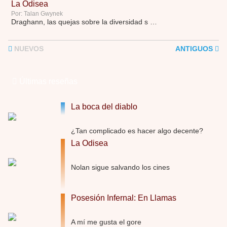
La Odisea
Por: Talan Gwynek
Draghann, las quejas sobre la diversidad s …
La Odisea
NUEVOS
ANTIGUOS
Por: Draghann
No sé si entrar en polémicas con respect …
Últimas reseñas
Trance
Por: Luar
Buena película, buen director y buenos ac …
La boca del diablo
El señor de las moscas
¿Tan complicado es hacer algo decente?
Por: Luar
La Odisea
Dudaba en ver la serie, una serie de 4 cap …
Hungry
Nolan sigue salvando los cines
Por: Croc
Para entretenerte un domingo por la tarde …
Posesión Infernal: En Llamas
Las 10 películas gore de Almas Oscuras
Por: JORDI CRUYFF
A mí me gusta el gore
Buenas tardes, Hay muchas y algunas muy …