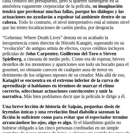
cada centavo del presupuesto, pero si quieren sumergirse en la
atmósfera vagamente crepuscular de la película,
su imaginación
tendrá que perdonar muchas fallas, porque los diálogos y las
actuaciones no ayudarán a espolear tal ambiente dentro de su
cabeza.
Todo lo contrario, el nivel interpretativo está al mismo nivel
que las tristes localizaciones de cartón piedra, por desgracia.
“Gehenna: Where Death Lives” denota en su acabado la
inexperiencia como director de Hiroshi Katagiri, superando en su
“evolución” de antiguo artista de efectos, cuyos créditos incluyen
películas de
John Carpenter, Guillermo del Toro o Steven
Spielberg
, a cineasta de medio pelo. Como era de esperar, breves
destellos de los monstruos y apariciones son todo un bocado para el
gourmet, no obstante carecen de cualquier aura de terror en
detrimento de los orígenes nipones de su creador. Más allá de eso,
Katagiri se encuentra en el extremo inferior de la curva de
aprendizaje si hablamos en términos de marcar el ritmo
correcto, seleccionar actuaciones convincentes y unir la
narrativa.
Más bien podríamos decir que la película le dirige a él.
Una breve lección de historia de Saipán, pequeñas dosis de
leyendas únicas y una revelación final diabólica sazonan la
ficción lo suficiente como para evitar que el espectador termine
arrancándose los ojos, algo es algo.
Si el blandísimo guión no
hubiese obligado a las cinco personas confinadas en un simple