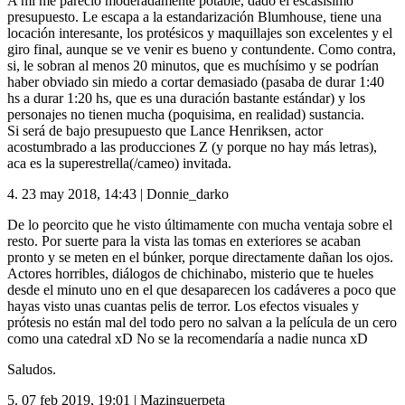
A mi me pareció moderadamente potable, dado el escasísimo
presupuesto. Le escapa a la estandarización Blumhouse, tiene una
locación interesante, los protésicos y maquillajes son excelentes y el
giro final, aunque se ve venir es bueno y contundente. Como contra,
si, le sobran al menos 20 minutos, que es muchísimo y se podrían
haber obviado sin miedo a cortar demasiado (pasaba de durar 1:40
hs a durar 1:20 hs, que es una duración bastante estándar) y los
personajes no tienen mucha (poquisima, en realidad) sustancia.
Si será de bajo presupuesto que Lance Henriksen, actor
acostumbrado a las producciones Z (y porque no hay más letras),
aca es la superestrella(/cameo) invitada.
4.
23 may 2018, 14:43
|
Donnie_darko
De lo peorcito que he visto últimamente con mucha ventaja sobre el
resto. Por suerte para la vista las tomas en exteriores se acaban
pronto y se meten en el búnker, porque directamente dañan los ojos.
Actores horribles, diálogos de chichinabo, misterio que te hueles
desde el minuto uno en el que desaparecen los cadáveres a poco que
hayas visto unas cuantas pelis de terror. Los efectos visuales y
prótesis no están mal del todo pero no salvan a la película de un cero
como una catedral xD No se la recomendaría a nadie nunca xD
Saludos.
5.
07 feb 2019, 19:01
|
Mazinguerpeta