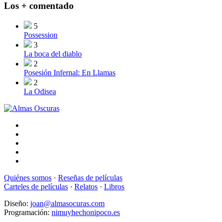
Los + comentado
5
Possession
3
La boca del diablo
2
Posesión Infernal: En Llamas
2
La Odisea
Quiénes somos
·
Reseñas de películas
Carteles de películas
·
Relatos
·
Libros
Diseño:
joan@almasocuras.com
Programación:
nimuyhechonipoco.es