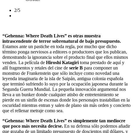
2/5
“Gehenna: Where Death Lives” es otras muestra
intrascendente de terror sobrenatural de bajo presupuesto.
Estamos ante un pastiche en toda regla, por mucho que dicho
término ponga nerviosos a editores o productores que los publican,
demostrando la ignorancia sobre el producto final que ellos mismos
venden. La película de
Hiroshi Katagiri
toma prestado de aquí y
allí fragmentos y retales del cine de
serie B
para componer un
monstruo de Frankenstein que sólo incluye como novedad una
leyenda imaginaria de la isla de Saipán, antigua colonia española
que terminó sufriendo lo suyo por la ocupación japonesa durante la
Segunda Guerra Mundial. La pequeña innovación argumental nos
lleva a un bunker donde cualquier atisbo de entretenimiento se
pierde en un sinfín de escenas donde los personajes trastabillan en la
oscuridad mientras entran y salen de plano sin más orden y concierto
que el rellenar metraje como sea.
“Gehenna: Where Death Lives” es simplemente tan mediocre
que poco más necesita decirse.
En su defensa sólo podemos añadir
que gozaba de un limitado presupuesto de doscientos mil dólares, y