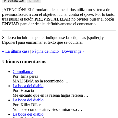
¡ATENCIÓN!
El formulario de comentarios utiliza un sistema de
previsualización
con el objetivo luchar contra el
spam
. Por lo tanto,
tras pulsar el botón
PREVISUALIZAR
no olvides pulsar el botón
ENVIAR
para dar de alta definitivamente el comentario.
Si desea incluir un spoiler indique use las etiquetas
[spoiler]
y
[/spoiler]
para enmarmar el texto que se ocultará.
« La última casa
|
Página de inicio
|
Downrange »
Últimos comentarios
Compliance
Por: Irma perez
MALISIMA no la recomiendo, …
La boca del diablo
Por: Horacio
Me encanto que en la reseña hagas referen …
La boca del diablo
Por: Killer Diller
Yo no se como te atrevistes a mirar eso …
La boca del diablo