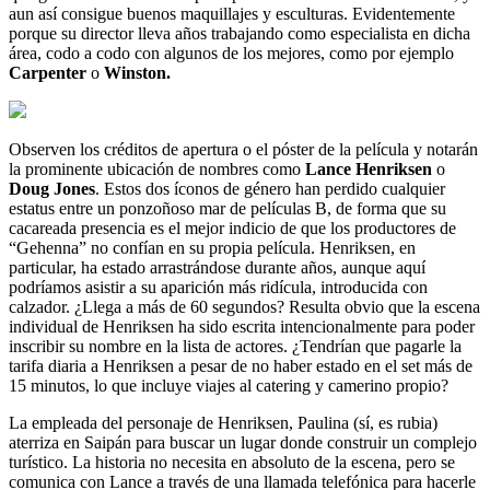
aun así consigue buenos maquillajes y esculturas. Evidentemente
porque su director lleva años trabajando como especialista en dicha
área, codo a codo con algunos de los mejores, como por ejemplo
Carpenter
o
Winston.
Observen los créditos de apertura o el póster de la película y notarán
la prominente ubicación de nombres como
Lance Henriksen
o
Doug Jones
. Estos dos íconos de género han perdido cualquier
estatus entre un ponzoñoso mar de películas B, de forma que su
cacareada presencia es el mejor indicio de que los productores de
“Gehenna” no confían en su propia película. Henriksen, en
particular, ha estado arrastrándose durante años, aunque aquí
podríamos asistir a su aparición más ridícula, introducida con
calzador. ¿Llega a más de 60 segundos? Resulta obvio que la escena
individual de Henriksen ha sido escrita intencionalmente para poder
inscribir su nombre en la lista de actores. ¿Tendrían que pagarle la
tarifa diaria a Henriksen a pesar de no haber estado en el set más de
15 minutos, lo que incluye viajes al catering y camerino propio?
La empleada del personaje de Henriksen, Paulina (sí, es rubia)
aterriza en Saipán para buscar un lugar donde construir un complejo
turístico. La historia no necesita en absoluto de la escena, pero se
comunica con Lance a través de una llamada telefónica para hacerle