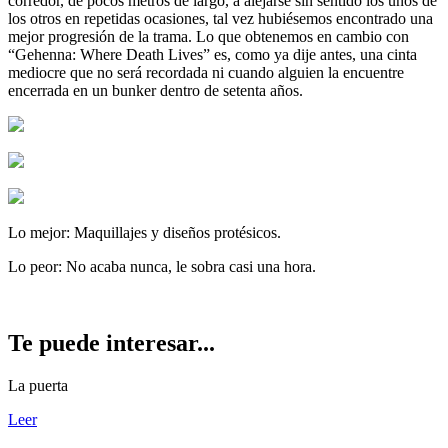
corredor, de pocos metros de largo, a alejarse sin sentido los unos de
los otros en repetidas ocasiones, tal vez hubiésemos encontrado una
mejor progresión de la trama. Lo que obtenemos en cambio con
“Gehenna: Where Death Lives” es, como ya dije antes, una cinta
mediocre que no será recordada ni cuando alguien la encuentre
encerrada en un bunker dentro de setenta años.
Lo mejor:
Maquillajes y diseños protésicos.
Lo peor:
No acaba nunca, le sobra casi una hora.
Te puede interesar...
La puerta
Leer