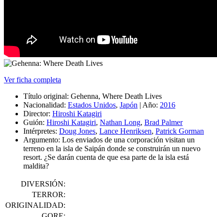
Ver ficha completa
Título original:
Gehenna, Where Death Lives
Nacionalidad:
Estados Unidos
,
Japón
|
Año:
2016
Director:
Hiroshi Katagiri
Guión:
Hiroshi Katagiri
,
Nathan Long
,
Brad Palmer
Intérpretes:
Doug Jones
,
Lance Henriksen
,
Patrick Gorman
Argumento:
Los enviados de una corporación visitan un
terreno en la isla de Saipán donde se construirán un nuevo
resort. ¿Se darán cuenta de que esa parte de la isla está
maldita?
DIVERSIÓN:
TERROR:
ORIGINALIDAD:
GORE: