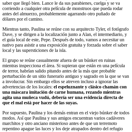
saber que llegó bien. Lance le da sus parabienes, cuelga y se va
corriendo a cualquier otra película de monstruos que pueda rodar
antes del almuerzo, probablemente agarrando otro puñado de
dólares por el camino.
Mientras tanto, Paulina se reúne con su arquitecto Tyler, el fotógrafo
Dave, y se dirigen a la localización junto a Alan, el intermediario, y
el guía local de este, Pepe. Después de todo, vamos a necesitar un
nativo para asistir a una exposición gratuita y forzada sobre el saber
local y las supersticiones de la isla.
El grupo se reúne casualmente afuera de un búnker en ruinas
mientras inspecciona el área. Si supieran que están en una película
de terror, habrían salido pitando antes de la más que probable
perturbación de un sitio funerario antiguo y sagrado en la que se van
a involucrar. Sin embargo ellos se atreven incluso a ignorar las
advertencias de los locales:
el espeluznante y clásico chamán con
una máscara imitación de carne humana, rezando mientras
agita una muñeca vudú, debería ser una evidencia directa de
que el mal está por hacer de las suyas.
Por supuesto, Paulina y los demás entran en el viejo búnker de todos
modos. Así que Paulina y sus amigos encuentran varios cadáveres
marchitos y otro anciano misterioso antes de que un terremoto
repentino apague las luces y los deje atrapados dentro del refugio