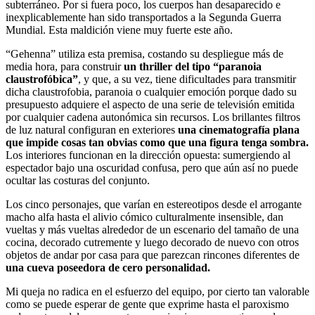
subterráneo. Por si fuera poco, los cuerpos han desaparecido e
inexplicablemente han sido transportados a la Segunda Guerra
Mundial. Esta maldición viene muy fuerte este año.
“Gehenna” utiliza esta premisa, costando su despliegue más de
media hora, para construir
un thriller del tipo “paranoia
claustrofóbica”
, y que, a su vez, tiene dificultades para transmitir
dicha claustrofobia, paranoia o cualquier emoción porque dado su
presupuesto adquiere el aspecto de una serie de televisión emitida
por cualquier cadena autonómica sin recursos. Los brillantes filtros
de luz natural configuran en exteriores
una cinematografía plana
que impide cosas tan obvias como que una figura tenga sombra.
Los interiores funcionan en la dirección opuesta: sumergiendo al
espectador bajo una oscuridad confusa, pero que aún así no puede
ocultar las costuras del conjunto.
Los cinco personajes, que varían en estereotipos desde el arrogante
macho alfa hasta el alivio cómico culturalmente insensible, dan
vueltas y más vueltas alrededor de un escenario del tamaño de una
cocina, decorado cutremente y luego decorado de nuevo con otros
objetos de andar por casa para que parezcan rincones diferentes de
una cueva poseedora de cero personalidad.
Mi queja no radica en el esfuerzo del equipo, por cierto tan valorable
como se puede esperar de gente que exprime hasta el paroxismo