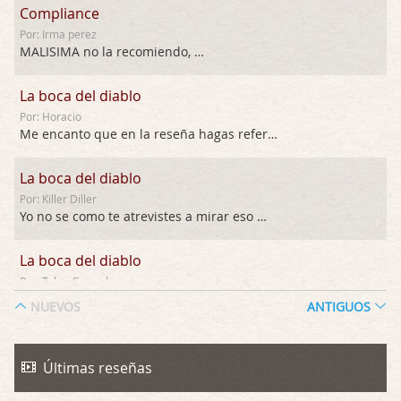
Compliance
Por: Irma perez
MALISIMA no la recomiendo, …
La boca del diablo
Por: Horacio
Me encanto que en la reseña hagas referen …
La boca del diablo
Por: Killer Diller
Yo no se como te atrevistes a mirar eso …
La boca del diablo
Por: Talan Gwynek
Pues eso: muertes aburridas y personajes p …
NUEVOS
ANTIGUOS
La Odisea
Por: Talan Gwynek
Últimas reseñas
Draghann, las quejas sobre la diversidad s …