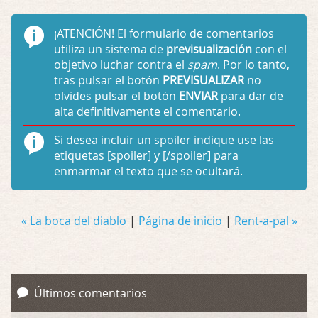
¡ATENCIÓN!
El formulario de comentarios
utiliza un sistema de
previsualización
con el
objetivo luchar contra el
spam
. Por lo tanto,
tras pulsar el botón
PREVISUALIZAR
no
olvides pulsar el botón
ENVIAR
para dar de
alta definitivamente el comentario.
Si desea incluir un spoiler indique use las
etiquetas
[spoiler]
y
[/spoiler]
para
enmarmar el texto que se ocultará.
« La boca del diablo
|
Página de inicio
|
Rent-a-pal »
Últimos comentarios