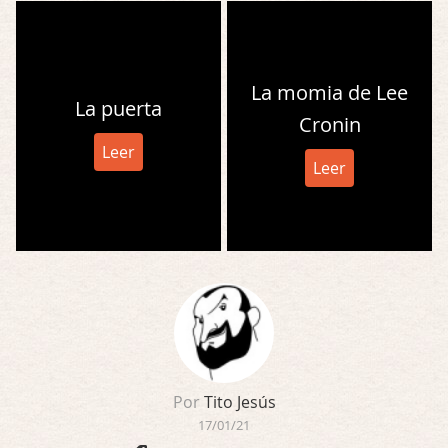
La momia de Lee
La puerta
Cronin
Leer
Leer
Por
Tito Jesús
17/01/21