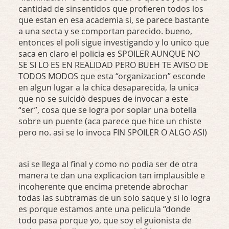
cantidad de sinsentidos que profieren todos los
que estan en esa academia si, se parece bastante
a una secta y se comportan parecido. bueno,
entonces el poli sigue investigando y lo unico que
saca en claro el policia es
SPOILER
AUNQUE
NO
SE SI LO ES EN
REALIDAD
PERO
BUEH
TE
AVISO
DE
TODOS
MODOS
que esta “organizacion” esconde
en algun lugar a la chica desaparecida, la unica
que no se suicidò despues de invocar a este
“ser”, cosa que se logra por soplar una botella
sobre un puente (aca parece que hice un chiste
pero no. asi se lo invoca
FIN
SPOILER
O
ALGO
ASI
)
asi se llega al final y como no podia ser de otra
manera te dan una explicacion tan implausible e
incoherente que encima pretende abrochar
todas las subtramas de un solo saque y si lo logra
es porque estamos ante una pelicula “donde
todo pasa porque yo, que soy el guionista de