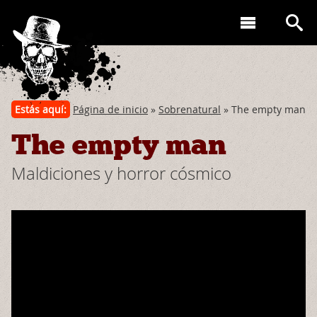
Estás aquí:
Página de inicio
»
Sobrenatural
» The empty man
The empty man
Maldiciones y horror cósmico