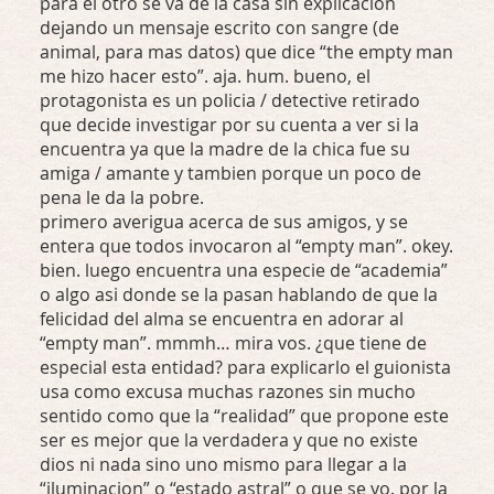
para el otro se va de la casa sin explicación
dejando un mensaje escrito con sangre (de
animal, para mas datos) que dice “the empty man
me hizo hacer esto”. aja. hum. bueno, el
protagonista es un policia / detective retirado
que decide investigar por su cuenta a ver si la
encuentra ya que la madre de la chica fue su
amiga / amante y tambien porque un poco de
pena le da la pobre.
primero averigua acerca de sus amigos, y se
entera que todos invocaron al “empty man”. okey.
bien. luego encuentra una especie de “academia”
o algo asi donde se la pasan hablando de que la
felicidad del alma se encuentra en adorar al
“empty man”. mmmh… mira vos. ¿que tiene de
especial esta entidad? para explicarlo el guionista
usa como excusa muchas razones sin mucho
sentido como que la “realidad” que propone este
ser es mejor que la verdadera y que no existe
dios ni nada sino uno mismo para llegar a la
“iluminacion” o “estado astral” o que se yo. por la