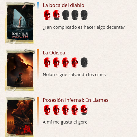
La boca del diablo
La Odisea
Por: Draghann
No sé si entrar en polémicas con respect …
¿Tan complicado es hacer algo decente?
Trance
Por: Luar
Buena película, buen director y buenos ac …
La Odisea
El señor de las moscas
Por: Luar
Nolan sigue salvando los cines
Dudaba en ver la serie, una serie de 4 cap …
Hungry
Posesión Infernal: En Llamas
Por: Croc
Para entretenerte un domingo por la tarde …
Las 10 películas gore de Almas Oscuras
A mí me gusta el gore
Por: JORDI CRUYFF
Buenas tardes, Hay muchas y algunas muy …