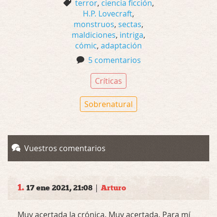
terror
,
ciencia ficción
,
H.P. Lovecraft
,
monstruos
,
sectas
,
maldiciones
,
intriga
,
cómic
,
adaptación
5 comentarios
Críticas
Sobrenatural
Vuestros comentarios
1.
|
17 ene 2021, 21:08
Arturo
Muy acertada la crónica. Muy acertada. Para mí