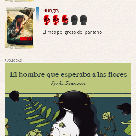
Hungry
Possession
Por: Chupasangre
Mi opinión en su día. Su duracion me ha …
El más peligroso del pantano
El eslabón podrido
Por: Luar
Solo la he visto en una web rusa de descar …
PUBLICIDAD
Possession
Por: FrancHis
La he dejado a medias por motivos de fuerz …
Posesión Infernal: En Llamas
Por: FrancHis
Yo justo fui a verla ayer al cine y la ver …
Por encima de tu cadáver
Por: Luar