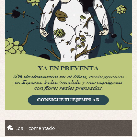
Interesante cuando avanza, le falta algo d …
Por encima de tu cadáver
Por: Luar
Interesante cuando avanza, le falta algo d …
Possession
Por: Luar
Se llama la posesión en castellano, está …
Obsession
Por: Mariano
Una película normalita, nada del otro mun …
Obsession
Por: Chica Stark
Al principio por el hype que la dieron iba …
Possession
Los + comentado
Por: Mountain