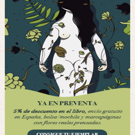
Por: Luar
Interesante cuando avanza, le falta algo d …
Possession
Por: Luar
Se llama la posesión en castellano, está …
Obsession
Por: Mariano
Una película normalita, nada del otro mun …
Obsession
Por: Chica Stark
Al principio por el hype que la dieron iba …
Possession
Por: Mountain
Llevo toda una vida para verla y nunca lo …
Posesión Infernal: En Llamas