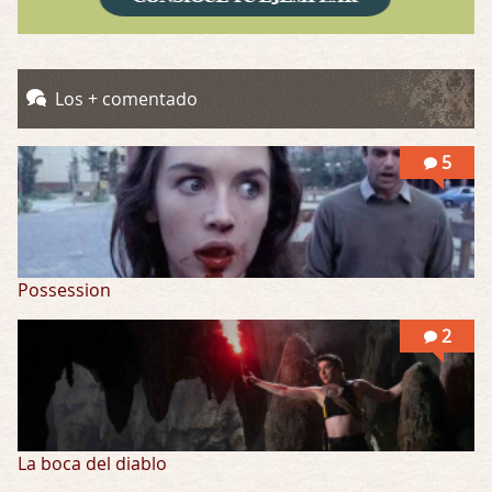
Por: Skalope
Totalmente de acuerdo Ignacio. La he disfr …
Into the Mud
Los + comentado
Por: Flor
Se puede ver este corto y otras más de ex …
5
Possession
2
La boca del diablo