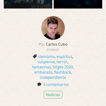
Por
Carlos Cubo
01/03/21
demonio
,
espíritus
,
suspense
,
terror
,
fantasmas
,
Sitges 2020
,
embarazo
,
flashback
,
independiente
3 comentarios
Noticias