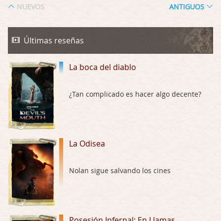
No sé si entrar en polémicas con respect …
NUEVOS
ANTIGUOS
Trance
Por: Luar
Últimas reseñas
Buena película, buen director y buenos ac …
La boca del diablo
El señor de las moscas
Por: Luar
Dudaba en ver la serie, una serie de 4 cap …
¿Tan complicado es hacer algo decente?
Hungry
Por: Croc
Para entretenerte un domingo por la tarde …
La Odisea
Las 10 películas gore de Almas Oscuras
Nolan sigue salvando los cines
Por: JORDI CRUYFF
Buenas tardes, Hay muchas y algunas muy …
Possession
Posesión Infernal: En Llamas
Por: Chupasangre