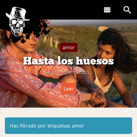
amor
Hasta los huesos
Se lo comen todo,,,
Leer
Has filtrado por etiquetaa:
amor