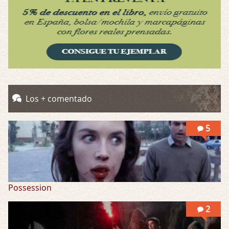
Possession
Por: Mountain
Llevo toda una vida para verla y nunca lo …
Posesión Infernal: En Llamas
Por: Skalope
Totalmente de acuerdo Ignacio. La he disfr …
Into the Mud
Los + comentado
Por: Flor
Se puede ver este corto y otras más de ex …
5
Possession
2