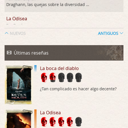
Draghann, las quejas sobre la diversidad s …
La Odisea
Por: Draghann
No sé si entrar en polémicas con respect …
NUEVOS
ANTIGUOS
Trance
Por: Luar
Últimas reseñas
Buena película, buen director y buenos ac …
La boca del diablo
El señor de las moscas
Por: Luar
Dudaba en ver la serie, una serie de 4 cap …
¿Tan complicado es hacer algo decente?
Hungry
Por: Croc
Para entretenerte un domingo por la tarde …
La Odisea
Las 10 películas gore de Almas Oscuras