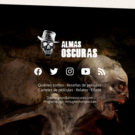
Quiénes somos
·
Reseñas de películas
Carteles de películas
·
Relatos
·
Libros
Diseño:
joan@almasocuras.com
Programación:
nimuyhechonipoco.es