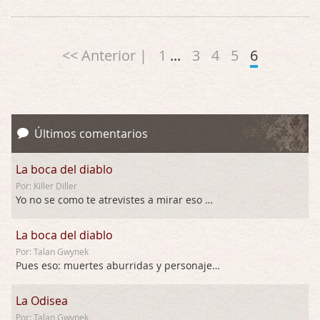
<< Anterior |
1
...
3
4
5
6
Últimos comentarios
La boca del diablo
Por: Killer Diller
Yo no se como te atrevistes a mirar eso …
La boca del diablo
Por: Talan Gwynek
Pues eso: muertes aburridas y personajes p …
La Odisea
Por: Talan Gwynek