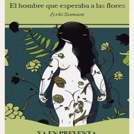
Por: Luar
Interesante cuando avanza, le falta algo d …
Por encima de tu cadáver
Por: Luar
Interesante cuando avanza, le falta algo d …
Possession
Por: Luar
Se llama la posesión en castellano, está …
Obsession
Por: Mariano
Una película normalita, nada del otro mun …
Obsession
Por: Chica Stark
Al principio por el hype que la dieron iba …