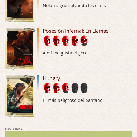
Por: JORDI CRUYFF
Nolan sigue salvando los cines
Buenas tardes, Hay muchas y algunas muy …
Possession
Posesión Infernal: En Llamas
Por: Chupasangre
Mi opinión en su día. Su duracion me ha …
El eslabón podrido
A mí me gusta el gore
Por: Luar
Solo la he visto en una web rusa de descar …
Hungry
Possession
Por: FrancHis
La he dejado a medias por motivos de fuerz …
El más peligroso del pantano
Posesión Infernal: En Llamas
Por: FrancHis
Yo justo fui a verla ayer al cine y la ver …
PUBLICIDAD
Por encima de tu cadáver