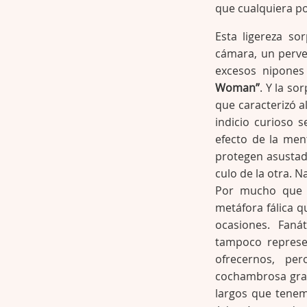
que cualquiera p
Esta ligereza s
cámara, un perve
excesos nipones
Woman”
. Y la s
que caracterizó 
indicio curioso 
efecto de la men
protegen asustad
culo de la otra. N
Por mucho que u
metáfora fálica q
ocasiones. Fan
tampoco represe
ofrecernos, per
cochambrosa grab
largos que tenem