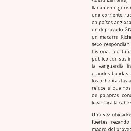
Adicionalmente,
llanamente gore 
una corriente ru
en países anglos
un depravado
Gr
un macarra
Ric
sexo respondían 
historia, afort
público con sus i
la vanguardia i
grandes bandas
los ochentas las 
reluce, si que n
de palabras con
levantara la cabez
Una vez ubicado
fuertes, rezando
madre del proyec