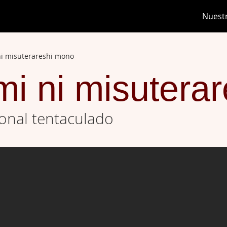
Nuest
i misuterareshi mono
i ni misutera
onal tentaculado