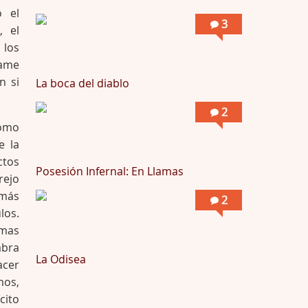
Possession
o el
3
, el
Por: Mountain
Llevo toda una vida para verla y nunca lo …
 los
game
n si
La boca del diablo
2
como
e la
ctos
Posesión Infernal: En Llamas
rejo
 más
2
los.
amas
abra
La Odisea
acer
mos,
cito