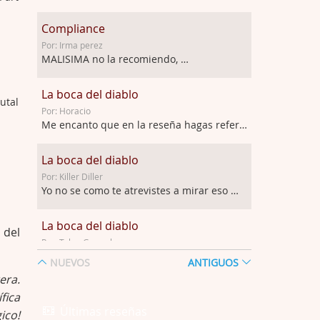
Compliance
Por: Irma perez
MALISIMA no la recomiendo, …
La boca del diablo
utal
Por: Horacio
Me encanto que en la reseña hagas referen …
La boca del diablo
Por: Killer Diller
Yo no se como te atrevistes a mirar eso …
La boca del diablo
 del
Por: Talan Gwynek
Pues eso: muertes aburridas y personajes p …
NUEVOS
ANTIGUOS
era.
La Odisea
fica
Por: Talan Gwynek
Últimas reseñas
ico!