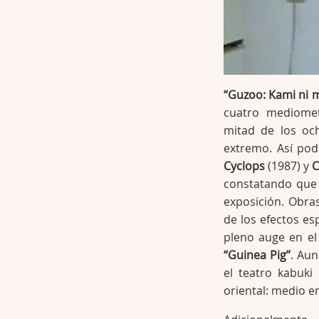
“Guzoo: Kami ni 
cuatro mediomet
mitad de los oc
extremo. Así po
Cyclops
(1987) y
C
constatando que 
exposición. Obra
de los efectos es
pleno auge en el
“Guinea Pig”
. Aun
el teatro kabuki
oriental: medio e