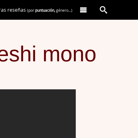
ras reseñas
(por
puntuación,
género...)
reshi mono