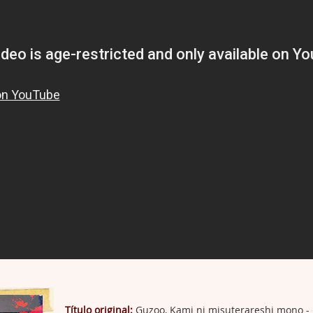
Título original:
Guzoo, Kami ni misuterareshi mono - 