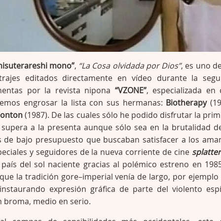
misuterareshi mono”
,
“La Cosa olvidada por Dios”
, es uno de
rajes editados directamente en vídeo durante la seg
hentas por la revista nipona
“VZONE”
, especializada en 
demos engrosar la lista con sus hermanas:
Biotherapy
(19
onton
(1987). De las cuales sólo he podido disfrutar la prim
supera a la presenta aunque sólo sea en la brutalidad d
s de bajo presupuesto que buscaban satisfacer a los ama
peciales y seguidores de la nueva corriente de cine
splatte
 país del sol naciente gracias al polémico estreno en 198
que la tradición gore–imperial venía de largo, por ejemplo
 instaurando expresión gráfica de parte del violento espí
n broma, medio en serio.