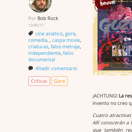
Por
Bob Rock
12/05/17
cine asiático
,
gore
,
comedia
,
,
caspa movie
,
criaturas
,
falso metraje
,
independiente
,
falso
documental
Añadir comentario
Críticas
Gore
¡ACHTUNG!
La re
invento no creo 
Cuatro atractivas
Allí conocerán a 
que también rea