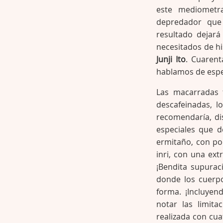
este mediometra
depredador que
resultado dejará
necesitados de hi
Junji Ito
. Cuarent
hablamos de espec
Las macarradas 
descafeinadas, l
recomendaría, di
especiales que 
ermitaño, con po
inri, con una ex
¡Bendita supura
donde los cuerpo
forma. ¡Incluyen
notar las limit
realizada con cua