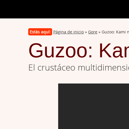
Estás aquí:
Página de inicio
»
Gore
» Guzoo: Kami n
Guzoo: Kam
El crustáceo multidimensi