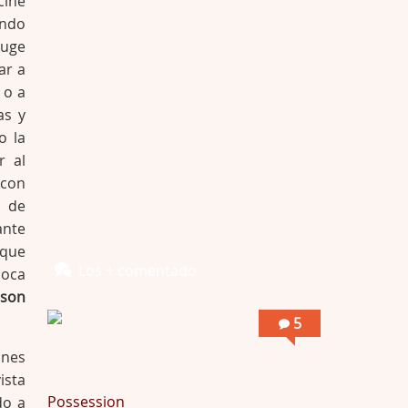
cine
Por encima de tu cadáver
endo
Por: Luar
Interesante cuando avanza, le falta algo d …
auge
ar a
Por encima de tu cadáver
o a
Por: Luar
as y
Interesante cuando avanza, le falta algo d …
o la
r al
Possession
 con
Por: Luar
s de
Se llama la posesión en castellano, está …
ante
 que
Obsession
Los + comentado
poca
Por: Mariano
bson
Una película normalita, nada del otro mun …
5
Obsession
ones
Por: Chica Stark
ista
Al principio por el hype que la dieron iba …
Possession
do a