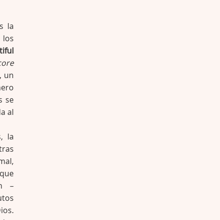
s la
 los
iful
core
, un
mero
s se
a al
, la
tras
al,
 que
ón –
utos
ios.