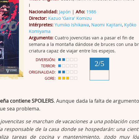
I
Nacionalidad:
Japón
|
Año:
1986
Director:
Kazuo 'Gaira' Komizu
Intérpretes:
Yumiko Ishikawa
,
Naomi Kajitani
,
Kyôko
Komiyama
Argumento:
Cuatro jovencitas van a pasar el fin de
semana a la montaña dándose de bruces con una br
criatura capaz de viajar entre los espejos.
DIVERSIÓN:
2/5
TERROR:
ORIGINALIDAD:
GORE:
seña contiene SPOILERS
. Aunque dada la falta de argumento
que sea problema.
 jovencitas se marchan de vacaciones a una población cost
la responsable de la casa donde se hospedarán: una cientí
liza tareas de cocina y mantenimiento, ¡todo muy lóg