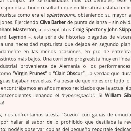
 al compas de sensibilidades más occidentales, este 
respondía al buen resultado que en literatura estaba teni
pturista como era el
splatterpunk
, obteniendo su mayor 
ajones. Ejerciendo
Clive Barker
de punta de lanza – sin olvid
aham Masterton
, a los explícitos
Craig Spector y John Skipp
hard Laymon
–, esta serie de historias plagadas de víscer
a una necesidad rupturista que dejaba en segundo plan
unadamente en las menos ocasiones, en pro de enfrenta
nstintos más bajos. Una corriente progresista muy en línea
ndustrial proveniente de Alemania o los performance
 como
“Virgin Prunes”
o
“Clair Obscur”
. La verdad que dur
aguas bajaban revueltas. Y a pesar de que no es oro todo lo
os encontrábamos en años menos reciclados que la actual é
descendientes llenando el
“cyberespacio”
. ¡Si
William Gi
a!
s, nos enfrentamos a esta “Guzoo” con ganas de emoci
 por hallar el sabor de lo prohibido que destilaba la rev
to: podéis observar copias del pequeño reportaje dedica