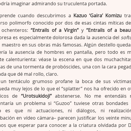
odría imaginar admirando su truculenta portada.
orprende cuando descubrimos a
Kazuo ‘Gaira’ Komizu
tra
rso polimorfo conocido por dos de esas cintas míticas de
 ochenteros:
“Entrails of a Virgin”
y
“Entrails of a beaut
orpresa es especialmente dolorosa dada la ausencia del
soft
al maestro en sus obras más famosas. Algún destello queda
sería la ausencia de hombres en pantalla, pero todo es 
te calenturienta: véase la escena en que dos muchachita
as de una tormenta de probóscides, una con la cara pegad
ada que dé mal rollo, claro.
n tentáculo grumoso profane la boca de sus víctimas
ueda muy lejos de lo que el “splatter” nos ha ofrecido en o
áticos de
“Urotsukidoji”
abstenerse. No me entendáis m
ntaría un problema si “Guzoo” tuviese otras bondades
o es que ni actuaciones, ni diálogos, ni realizaci
ación en vídeo cámara– parecen justificar los veinte min
os que esperar para conocer a la criatura olvidada por D