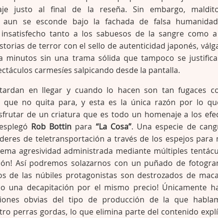
je justo al final de la reseña. Sin embargo, maldit
 aun se esconde bajo la fachada de falsa humanidad
 insatisfecho tanto a los sabuesos de la sangre como a
storias de terror con el sello de autenticidad japonés, vál
a minutos sin una trama sólida que tampoco se justifica
táculos carmesíes salpicando desde la pantalla.
tardan en llegar y cuando lo hacen son tan fugaces 
o que no quita para, y esta es la única razón por lo qu
sfrutar de un criatura que es todo un homenaje a los efe
desplegó
Rob Bottin
para
“La Cosa”
. Una especie de cang
deres de teletransportación a través de los espejos para
trema agresividad administrada mediante múltiples tentácu
ción! Así podremos solazarnos con un puñado de fotogr
s de las núbiles protagonistas son destrozados de mac
do una decapitación por el mismo precio! Únicamente h
aciones obvias del tipo de producción de la que habla
tro perras gordas, lo que elimina parte del contenido explí