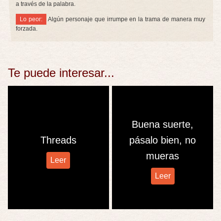
a través de la palabra.
Lo peor:
Algún personaje que irrumpe en la trama de manera muy
forzada.
Te puede interesar...
Buena suerte,
Threads
pásalo bien, no
mueras
Leer
Leer