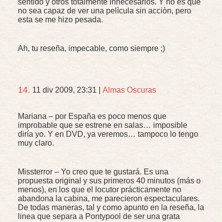
sentido y otros totalmente innecesarios. Y no es que
no sea capaz de ver una pelìcula sin acciòn, pero
esta se me hizo pesada.
Ah, tu reseña, impecable, como siempre ;)
14.
11 div 2009, 23:31
|
Almas Oscuras
Mariana – por España es poco menos que
improbable que se estrene en salas… imposible
diría yo. Y en
DVD
, ya veremos… tampoco lo tengo
muy claro.
Missterror – Yo creo que te gustará. Es una
propuesta original y sus primeros 40 minutos (más o
menos), en los que el locutor prácticamente no
abandona la cabina, me parecieron espectaculares.
De todas maneras, tal y como apunto en la reseña, la
linea que separa a Pontypool de ser una grata