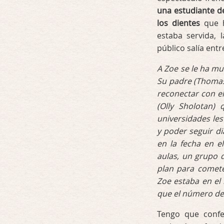
una estudiante d
los dientes
que h
estaba servida, 
público salía ent
A Zoe se le ha mu
Su padre (Thomas 
reconectar con el
(Olly Sholotan)
universidades le
y poder seguir di
en la fecha en e
aulas, un grupo 
plan para comete
Zoe estaba en el 
que el número de 
Tengo que conf