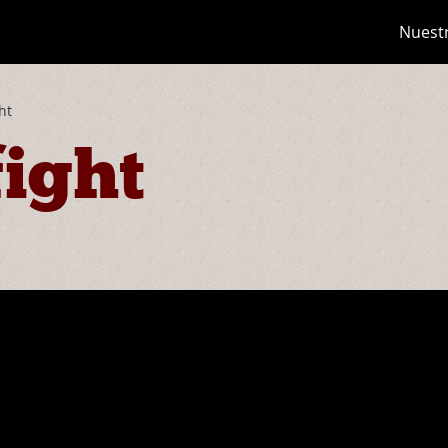
Nuest
ht
fight