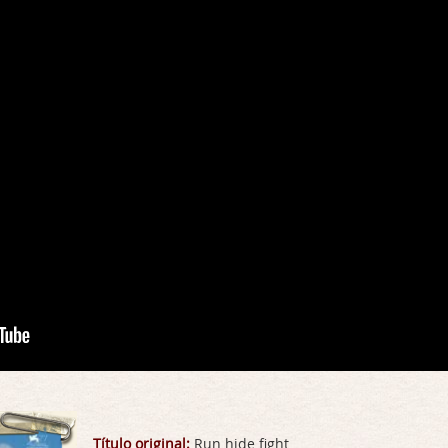
Título original:
Run hide fight