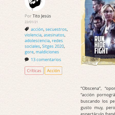
Por
Tito Jesús
22/01/21
acción
,
secuestros
,
violencia
,
asesinatos
,
adolescencia
,
redes
sociales
,
Sitges 2020
,
gore
,
maldiciones
13 comentarios
Críticas
Acción
“Obscena”, “opor
“acción pornográ
buscando los peo
gusto muy, per
espectáculo frenét