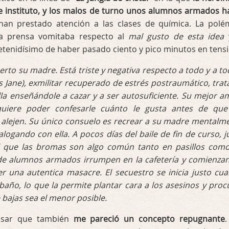
e instituto, y los malos de turno unos alumnos armados h
an prestado atención a las clases de química. La polé
la prensa vomitaba respecto al
mal gusto de esta idea
y
retenidísimo de haber pasado ciento y pico minutos en tens
erto su madre. Está triste y negativa respecto a todo y a to
Jane), exmilitar recuperado de estrés postraumático, trat
la enseñándole a cazar y a ser autosuficiente. Su mejor a
 quiere poder confesarle cuánto le gusta antes de que
s alejen. Su único consuelo es recrear a su madre mentalm
alogando con ella. A pocos días del baile de fin de curso, j
l que las bromas son algo común tanto en pasillos com
de alumnos armados irrumpen en la cafetería y comienza
r una autentica masacre. El secuestro se inicia justo cu
baño, lo que la permite plantar cara a los asesinos y proc
bajas sea el menor posible.
esar que también
me pareció un concepto repugnante