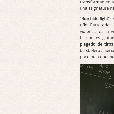
transforman en al
una asignatura ne
"
Run hide fight
", 
rifle. Para todo
violencia es la v
tiempo es glutam
plagado de tiros
beisboleras. Serí
poco pelo que me