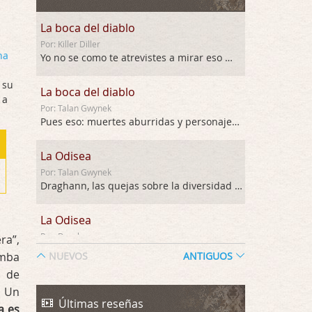
La boca del diablo
Por: Killer Diller
ha
Yo no se como te atrevistes a mirar eso …
 su
La boca del diablo
 a
Por: Talan Gwynek
Pues eso: muertes aburridas y personajes p …
La Odisea
Por: Talan Gwynek
Draghann, las quejas sobre la diversidad s …
La Odisea
Por: Draghann
ra”,
No sé si entrar en polémicas con respect …
omba
NUEVOS
ANTIGUOS
a de
Trance
. Un
Por: Luar
Últimas reseñas
a es