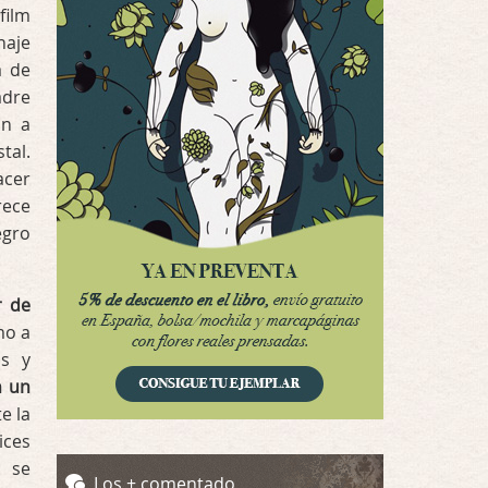
Possession
film
Por: Luar
naje
Se llama la posesión en castellano, está …
a de
adre
Obsession
an a
Por: Mariano
tal.
Una película normalita, nada del otro mun …
acer
rece
Obsession
egro
Por: Chica Stark
Al principio por el hype que la dieron iba …
r de
Possession
mo a
Por: Mountain
Llevo toda una vida para verla y nunca lo …
as y
n un
Posesión Infernal: En Llamas
e la
Por: Skalope
ices
Totalmente de acuerdo Ignacio. La he disfr …
a se
Los + comentado