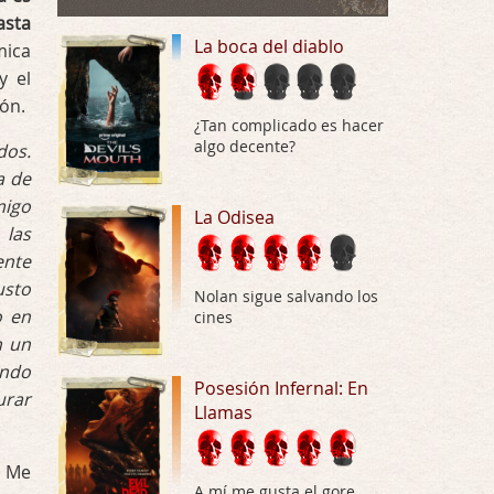
Buena película, buen director y buenos ac …
asta
La boca del diablo
mica
El señor de las moscas
 el
Por: Luar
ión.
Dudaba en ver la serie, una serie de 4 cap …
¿Tan complicado es hacer
algo decente?
dos.
Hungry
a de
Por: Croc
migo
Para entretenerte un domingo por la tarde …
La Odisea
 las
Las 10 películas gore de Almas
ente
Oscuras
usto
Nolan sigue salvando los
Por: JORDI CRUYFF
o en
cines
Buenas tardes, Hay muchas y algunas muy …
n un
ando
Possession
Posesión Infernal: En
urar
Llamas
Por: Chupasangre
Mi opinión en su día. Su duracion me ha …
. Me
El eslabón podrido
A mí me gusta el gore