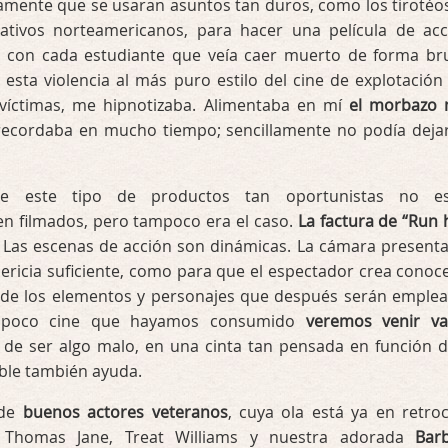
mente que se usaran asuntos tan duros, como los tirotéo
ativos norteamericanos, para hacer una película de acc
 con cada estudiante que veía caer muerto de forma bru
, esta violencia al más puro estilo del cine de explotación 
víctimas, me hipnotizaba. Alimentaba en mí
el morbazo
ecordaba en mucho tiempo; sencillamente no podía deja
e este tipo de productos tan oportunistas no es
en filmados, pero tampoco era el caso.
La factura de “Run 
. Las escenas de acción son dinámicas. La cámara presenta
pericia suficiente, como para que el espectador crea conoce
 de los elementos y personajes que después serán emple
 poco cine que hayamos consumido
veremos venir va
s de ser algo malo, en una cinta tan pensada en función d
ible también ayuda.
 de
buenos actores veteranos
, cuya ola está ya en retro
, Thomas Jane, Treat Williams y nuestra adorada
Bar