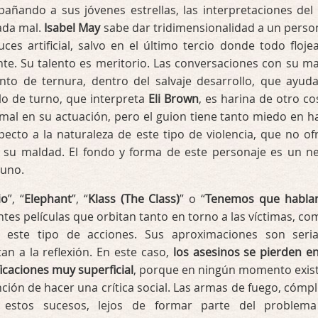
añando a sus jóvenes estrellas, las interpretaciones del 
ada mal.
Isabel May
sabe dar tridimensionalidad a un perso
ces artificial, salvo en el último tercio donde todo floje
te. Su talento es meritorio. Las conversaciones con su m
to de ternura, dentro del salvaje desarrollo, que ayud
lo de turno, que interpreta
Eli Brown
, es harina de otro cos
 mal en su actuación, pero el guion tiene tanto miedo en h
pecto a la naturaleza de este tipo de violencia, que no of
su maldad. El fondo y forma de este personaje es un n
guno.
io
”, “
Elephant
”, “
Klass (The Class)
” o “
Tenemos que habla
ntes películas que orbitan tanto en torno a las víctimas, co
 este tipo de acciones. Sus aproximaciones son seri
an a la reflexión. En este caso,
los asesinos se pierden e
ficaciones muy superficial
, porque en ningún momento exist
ión de hacer una crítica social. Las armas de fuego, cómpl
a estos sucesos, lejos de formar parte del problem