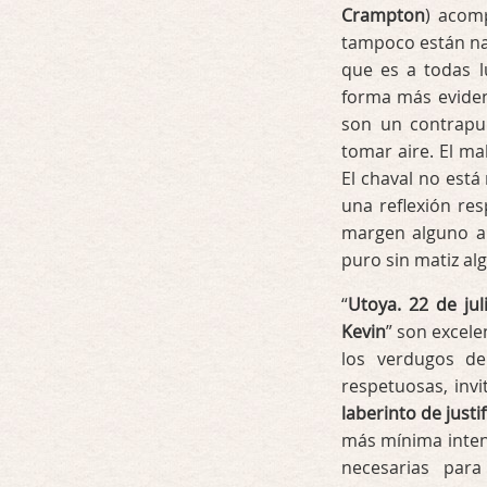
Crampton
) acomp
tampoco están n
que es a todas lu
forma más eviden
son un contrapun
tomar aire. El ma
El chaval no está
una reflexión res
margen alguno a 
puro sin matiz al
“
Utoya. 22 de jul
Kevin
” son excele
los verdugos de
respetuosas, invit
laberinto de justi
más mínima intenc
necesarias par