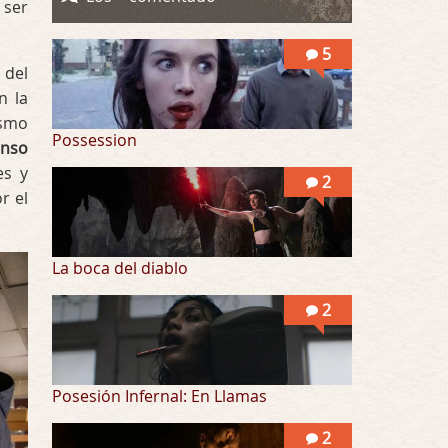
 ser
Into the Mud
Por: Flor
5
Se puede ver este corto y otras más de ex …
 del
n la
ismo
Possession
enso
es y
2
r el
La boca del diablo
2
Posesión Infernal: En Llamas
2