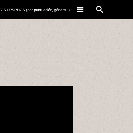
ras reseñas
(por
puntuación,
género...)