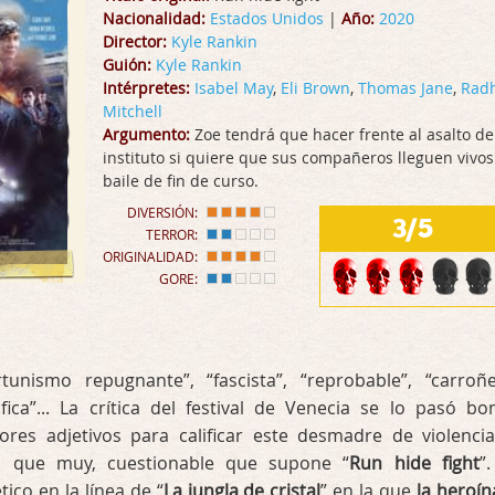
Nacionalidad:
Estados Unidos
|
Año:
2020
Director:
Kyle Rankin
Guión:
Kyle Rankin
Intérpretes:
Isabel May
,
Eli Brown
,
Thomas Jane
,
Rad
Mitchell
Argumento:
Zoe tendrá que hacer frente al asalto de
instituto si quiere que sus compañeros lleguen vivos
baile de fin de curso.
DIVERSIÓN:
3/5
TERROR:
ORIGINALIDAD:
GORE:
tunismo repugnante”, “fascista”, “reprobable”, “carroñe
fica”... La crítica del festival de Venecia se lo pasó b
res adjetivos para calificar este desmadre de violenci
o que muy, cuestionable que supone “
Run hide fight
”
ico en la línea de “
La jungla de cristal
” en la que
la heroín