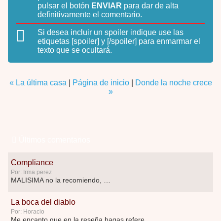
pulsar el botón
ENVIAR
para dar de alta
definitivamente el comentario.
Si desea incluir un spoiler indique use las
etiquetas
[spoiler]
y
[/spoiler]
para enmarmar el
texto que se ocultará.
« La última casa
|
Página de inicio
|
Donde la noche crece
»
Últimos comentarios
Compliance
Por: Irma perez
MALISIMA no la recomiendo, …
La boca del diablo
Por: Horacio
Me encanto que en la reseña hagas referen …