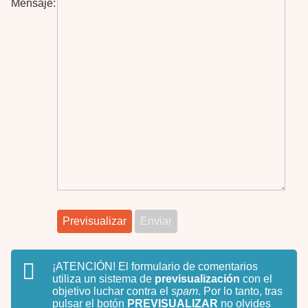
Mensaje:
¡ATENCIÓN!
El formulario de comentarios
utiliza un sistema de
previsualización
con el
objetivo luchar contra el
spam
. Por lo tanto, tras
pulsar el botón
PREVISUALIZAR
no olvides