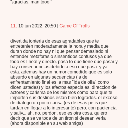
"¡gracias, manitooo!"
11.
10 jun 2022, 20:50
|
Game Of Trolls
divertida tonteria de esas agradables que te
entretenien moderadamente la hora y media que
duran donde no hay ni que pensar demasiado ni
entender metaforas o sinsentidos confusos ya que
todo es lineal y directo. pasa lo que tiene que pasar y
hay consecuencias debido a eso que pasa. y ya
esta. ademas hay un humor comedido que es solo
absurdo en algunas secuencias (la del
enfrentamiento final es la mas "ida de olla" como
dicen ustedes) y los efectos especiales, direccion de
actores y carisma de los mismos como para que te
importen sus destinos estan bien logrados. el exceso
de dialogo un poco cansa (es de esas pelis que
tardan en llegar a lo interesante) pero, con paciencia
y saliv... ah, no, perdon, eso es otra cosa, quiero
decir que se ve toda de un tiron si desean verla
(ahora disponible en su web amiga)