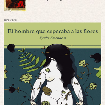
El eslabón podrido
Por: Luar
Solo la he visto en una web rusa de descar …
PUBLICIDAD
Possession
Por: FrancHis
La he dejado a medias por motivos de fuerz …
Posesión Infernal: En Llamas
Por: FrancHis
Yo justo fui a verla ayer al cine y la ver …
Por encima de tu cadáver
Por: Luar
Interesante cuando avanza, le falta algo d …
Por encima de tu cadáver
Por: Luar
Interesante cuando avanza, le falta algo d …