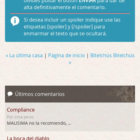
olvides pulsar el botón
ENVIAR
para dar de
alta definitivamente el comentario.
Si desea incluir un spoiler indique use las
etiquetas
[spoiler]
y
[/spoiler]
para
enmarmar el texto que se ocultará.
« La última casa
|
Página de inicio
|
Bitelchús Bitelchús
»
Últimos comentarios
Compliance
Por: Irma perez
MALISIMA no la recomiendo, …
La boca del diablo