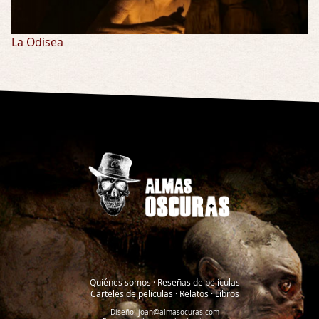
La Odisea
Quiénes somos
·
Reseñas de películas
Carteles de películas
·
Relatos
·
Libros
Diseño:
joan@almasocuras.com