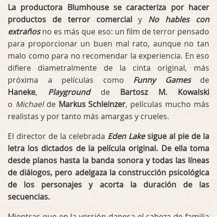
La productora Blumhouse se caracteriza por hacer
productos de terror comercial
y
No hables con
extraños
no es más que eso: un film de terror pensado
para proporcionar un buen mal rato, aunque no tan
malo como para no recomendar la experiencia. En eso
difiere diametralmente de la cinta original, más
próxima a películas como
Funny Games
de
Haneke
,
Playground
de
Bartosz M. Kowalski
o
Michael
de
Markus Schleinzer
, películas mucho más
realistas y por tanto más amargas y crueles.
El director de la celebrada
Eden Lake
sigue al pie de la
letra los dictados de la película original. De ella toma
desde planos hasta la banda sonora y todas las líneas
de diálogos, pero adelgaza la construcción psicológica
de los personajes y acorta la duración de las
secuencias.
Mientras que en la versión danesa el cabeza de familia