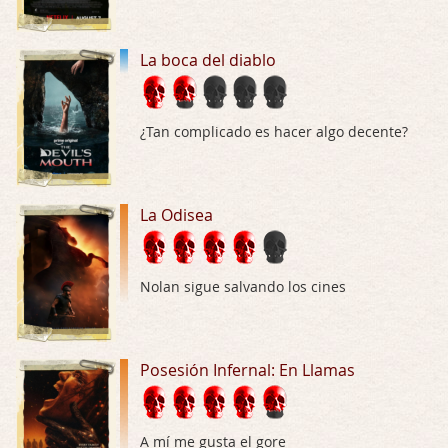
Trance
Por: Luar
Buena película, buen director y buenos ac …
La boca del diablo
El señor de las moscas
Por: Luar
¿Tan complicado es hacer algo decente?
Dudaba en ver la serie, una serie de 4 cap …
Hungry
La Odisea
Por: Croc
Para entretenerte un domingo por la tarde …
Las 10 películas gore de Almas Oscuras
Nolan sigue salvando los cines
Por: JORDI CRUYFF
Buenas tardes, Hay muchas y algunas muy …
Posesión Infernal: En Llamas
Possession
Por: Chupasangre
Mi opinión en su día. Su duracion me ha …
A mí me gusta el gore