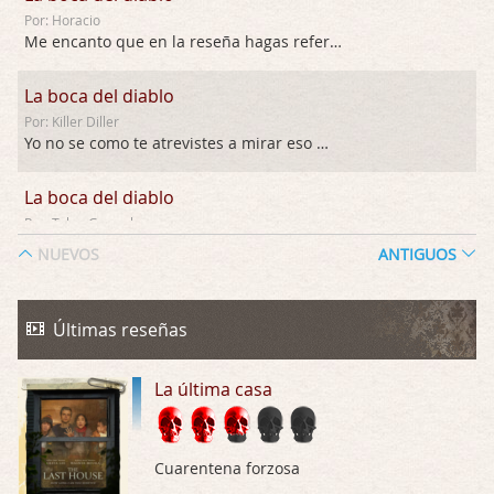
Por: Horacio
Me encanto que en la reseña hagas referen …
La boca del diablo
Por: Killer Diller
Yo no se como te atrevistes a mirar eso …
La boca del diablo
Por: Talan Gwynek
Pues eso: muertes aburridas y personajes p …
NUEVOS
ANTIGUOS
La Odisea
Por: Talan Gwynek
Últimas reseñas
Draghann, las quejas sobre la diversidad s …
La última casa
La Odisea
Por: Draghann
No sé si entrar en polémicas con respect …
Cuarentena forzosa