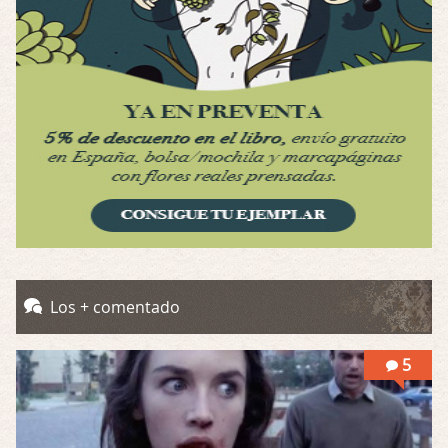
Possession
Por: Luar
Se llama la posesión en castellano, está …
Obsession
Por: Mariano
Una película normalita, nada del otro mun …
Obsession
Por: Chica Stark
Al principio por el hype que la dieron iba …
Possession
Los + comentado
Por: Mountain
Llevo toda una vida para verla y nunca lo …
5