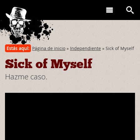
Estás aquí:
Página de inicio
»
Independiente
» Sick of Myself
Sick of Myself
Hazme caso.