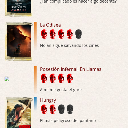
¿Tan complicado es hacer algo decente?
El señor de las moscas
Por: Luar
Dudaba en ver la serie, una serie de 4 cap …
La Odisea
Hungry
Por: Croc
Nolan sigue salvando los cines
Para entretenerte un domingo por la tarde …
Las 10 películas gore de Almas Oscuras
Posesión Infernal: En Llamas
Por: JORDI CRUYFF
Buenas tardes, Hay muchas y algunas muy …
Possession
A mí me gusta el gore
Por: Chupasangre
Hungry
Mi opinión en su día. Su duracion me ha …
El eslabón podrido
El más peligroso del pantano
Por: Luar
Solo la he visto en una web rusa de descar …