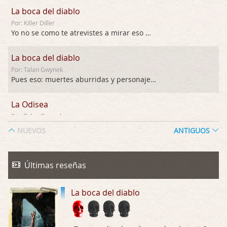
La boca del diablo
Por: Killer Diller
Yo no se como te atrevistes a mirar eso …
La boca del diablo
Por: Talan Gwynek
Pues eso: muertes aburridas y personajes p …
La Odisea
Por: Talan Gwynek
Draghann, las quejas sobre la diversidad s …
NUEVOS
ANTIGUOS
La Odisea
Por: Draghann
Últimas reseñas
No sé si entrar en polémicas con respect …
La boca del diablo
Trance
Por: Luar
Buena película, buen director y buenos ac …