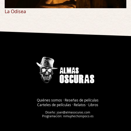
La Odisea
Quiénes somos
·
Reseñas de películas
Carteles de películas
·
Relatos
·
Libros
Diseño:
joan@almasocuras.com
Programación:
nimuyhechonipoco.es