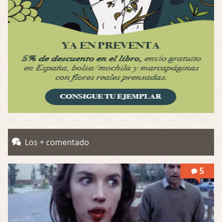
Se llama la posesión en castellano, está …
Obsession
Por: Mariano
Una película normalita, nada del otro mun …
Obsession
Por: Chica Stark
Al principio por el hype que la dieron iba …
Possession
Por: Mountain
Llevo toda una vida para verla y nunca lo …
Los + comentado
Posesión Infernal: En Llamas
5
Por: Skalope
Totalmente de acuerdo Ignacio. La he disfr …