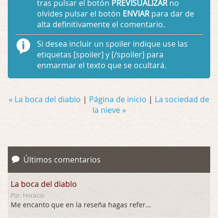
tras pulsar el botón
PREVISUALIZAR
no
olvides pulsar el botón
ENVIAR
para dar de
alta definitivamente el comentario.
Si desea incluir un spoiler indique use las
etiquetas
[spoiler]
y
[/spoiler]
para
enmarmar el texto que se ocultará.
« La boca del diablo
|
Página de inicio
|
La sociedad de
la nieve »
Últimos comentarios
La boca del diablo
Por: Horacio
Me encanto que en la reseña hagas referen …