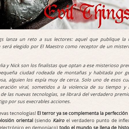
ngs lanza un reto a sus lectores: aquel que publique la
n será elegido por El Maestro como receptor de un mister
ulia y Nick son los finalistas que optan a ese misterioso pre
pequeña ciudad rodeada de montañas y habitada por g
iosa, alguien los espía muy de cerca. Solo uno de esos cu
eración viral, sometidos a la violencia de su tiempo y 
 de las nuevas tecnologías, se librará del verdadero premi
tigo por sus execrables acciones.
evas tecnologías!
El terror ya se complementa la perfección
plosión oriental
(siendo
Kairo
el verdadero punto de infle
o electrónico en demoníaco)
todo el mundo se llena de histo