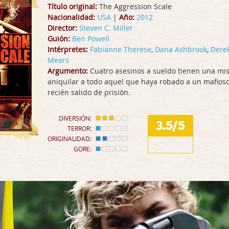
Título original:
The Aggression Scale
Nacionalidad:
USA
|
Año:
2012
Director:
Steven C. Miller
Guión:
Ben Powell
Intérpretes:
Fabianne Therese
,
Dana Ashbrook
,
Dere
Mears
Argumento:
Cuatro asesinos a sueldo tienen una mis
aniquilar a todo aquel que haya robado a un mafios
recién salido de prisión.
DIVERSIÓN:
3.5/5
TERROR:
ORIGINALIDAD:
GORE: