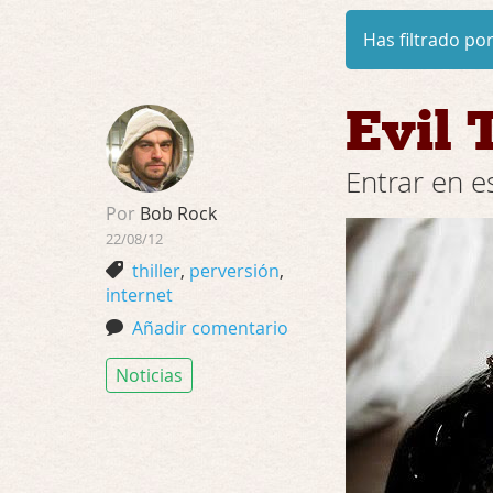
Has filtrado por
Evil 
Entrar en e
Por
Bob Rock
22/08/12
thiller
,
perversión
,
internet
Añadir comentario
Noticias