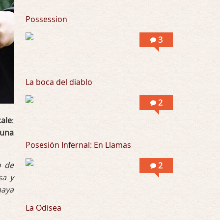
Llevo toda una vida para verla y nunca lo …
Possession
Posesión Infernal: En Llamas
3
Por: Skalope
Totalmente de acuerdo Ignacio. La he disfr …
La boca del diablo
2
ale
:
 una
Posesión Infernal: En Llamas
o de
2
sa y
haya
La Odisea