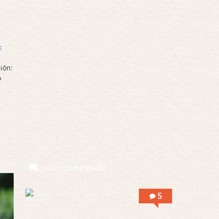
Interesante cuando avanza, le falta algo d …
Por encima de tu cadáver
Por: Luar
Interesante cuando avanza, le falta algo d …
k
ión:
Possession
o
Por: Luar
Se llama la posesión en castellano, está …
Obsession
Por: Mariano
Una película normalita, nada del otro mun …
Obsession
Los + comentado
Por: Chica Stark
Al principio por el hype que la dieron iba …
5
Possession
Por: Mountain