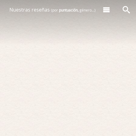
Nuestras reseñas
(por
puntuación,
género...)