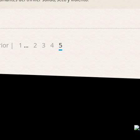
ior |
1
...
2
3
4
5