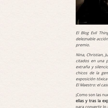
El Blog Evil Thi
deleznable acció
premio.
Nina, Christian, J
citados en una 
extraña y silenc
chicos de la gen
exposición tóxica
El Maestro: el cas
¡Como son las nu
ellas y tras la ex
para convertir l