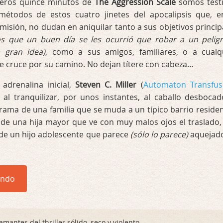
meros quince minutos de
The Aggression Scale
somos test
métodos de estos cuatro jinetes del apocalipsis que, e
misión, no dudan en aniquilar tanto a sus objetivos princip
los que un buen día se les ocurrió que robar a un pelig
 gran idea)
, como a sus amigos, familiares, o a cualq
e cruce por su camino. No dejan títere con cabeza…
 adrenalina inicial,
Steven C. Miller
(
Automaton Transfus
 al tranquilizar, por unos instantes, al caballo desbocad
trama de una familia que se muda a un típico barrio residen
 de una hija mayor que ve con muy malos ojos el traslado, 
 de un hijo adolescente que parece
(sólo lo parece)
aquejad
endo
mantes del thriller sólido, seco y violento.