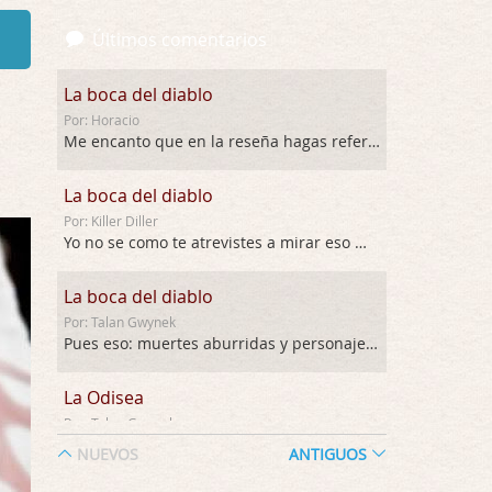
Últimos comentarios
La boca del diablo
Por: Horacio
Me encanto que en la reseña hagas referen …
La boca del diablo
Por: Killer Diller
Yo no se como te atrevistes a mirar eso …
La boca del diablo
Por: Talan Gwynek
Pues eso: muertes aburridas y personajes p …
La Odisea
Por: Talan Gwynek
Draghann, las quejas sobre la diversidad s …
NUEVOS
ANTIGUOS