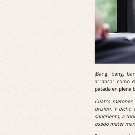
¡Bang, bang, ba
arrancar como d
patada en plena 
Cuatro matones a
prisión. Y dicho
sangrienta, a tod
osado meter mano