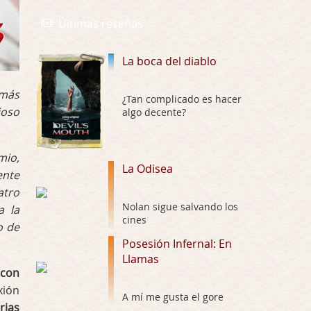
La Odisea
Por: Draghann
Últimas reseñas
No sé si entrar en polémicas con respect …
La boca del diablo
Trance
Por: Luar
 más
Buena película, buen director y buenos ac …
¿Tan complicado es hacer
ioso
algo decente?
El señor de las moscas
Por: Luar
mio,
Dudaba en ver la serie, una serie de 4 cap …
La Odisea
ente
atro
Hungry
Nolan sigue salvando los
a la
Por: Croc
cines
Para entretenerte un domingo por la tarde …
o de
Posesión Infernal: En
Llamas
Las 10 películas gore de Almas
 con
Oscuras
xión
Por: JORDI CRUYFF
A mí me gusta el gore
Buenas tardes, Hay muchas y algunas muy …
rias