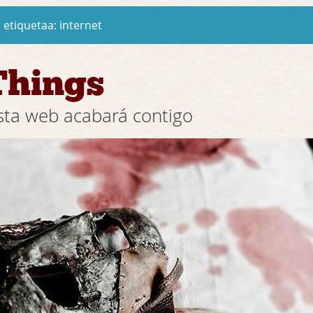
 etiquetaa:
internet
Things
sta web acabará contigo