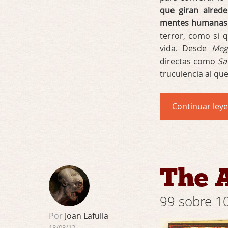
que giran alrede
mentes humanas
terror, como si q
vida. Desde
Meg
directas como
Sa
truculencia al q
Continuar ley
The 
99 sobre 10
Por
Joan Lafulla
18/08/12