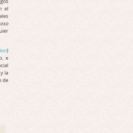
igos
n el
ales
roso
uier
ion
)
o, e
cial
y la
o de