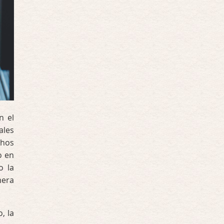
n el
ales
chos
o en
 o la
mera
, la