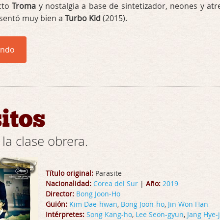
cto
Troma
y nostalgia a base de sintetizador, neones y atr
e sentó muy bien a
Turbo Kid
(2015).
endo
itos
 la clase obrera.
Título original:
Parasite
Nacionalidad:
Corea del Sur
|
Año:
2019
Director:
Bong Joon-Ho
Guión:
Kim Dae-hwan
,
Bong Joon-ho
,
Jin Won Han
Intérpretes:
Song Kang-ho
,
Lee Seon-gyun
,
Jang Hye-j