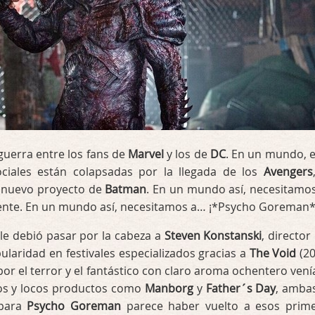
uerra entre los fans de
Marvel
y los de
DC
. En un mundo, e
ciales están colapsadas por la llegada de los
Avengers
 nuevo proyecto de
Batman
. En un mundo así, necesitamo
ente. En un mundo así, necesitamos a… ¡*Psycho Goreman*
 le debió pasar por la cabeza a
Steven Konstanski
, director
ularidad en festivales especializados gracias a
The Void
(20
r el terror y el fantástico con claro aroma ochentero vení
sos y locos productos como
Manborg
y
Father´s Day
, amba
 para
Psycho Goreman
parece haber vuelto a esos prim