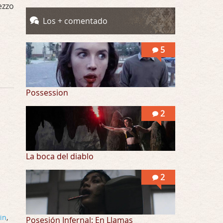
ezzo
Totalmente de acuerdo Ignacio. La he disfr …
Los + comentado
Into the Mud
Por: Flor
5
Se puede ver este corto y otras más de ex …
Possession
2
La boca del diablo
2
in
,
Posesión Infernal: En Llamas