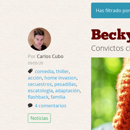
Has filtrado por
Beck
Convictos 
Por
Carlos Cubo
09/05/20
comedia
,
thiller
,
acción
,
home invasion
,
secuestros
,
pesadillas
,
escatología
,
adaptación
,
flashback
,
familia
4 comentarios
Noticias