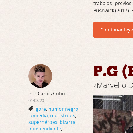
trabajos previo
Bushwick
(2017). 
Continuar ley
P.G 
¿Marvel o D
Por
Carlos Cubo
04/03/20
gore
,
humor negro
,
comedia
,
monstruos
,
superhéroes
,
bizarra
,
independiente
,