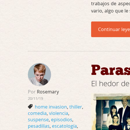
trabajos de aspe
vario, algo que l
Continuar ley
Paras
El hedor de
Por
Rosemary
20/11/19
home invasion
,
thiller
,
comedia
,
violencia
,
suspense
,
episodios
,
pesadillas
,
escatología
,