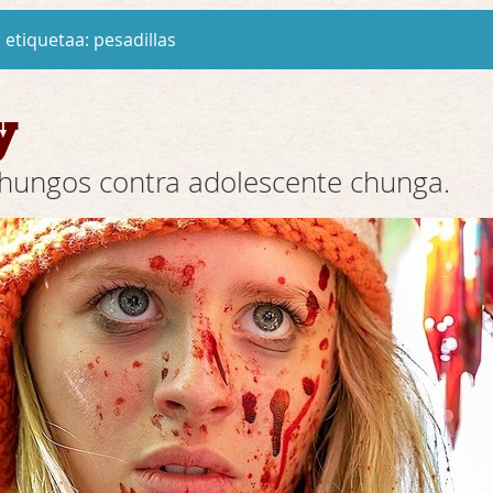
 etiquetaa:
pesadillas
y
chungos contra adolescente chunga.