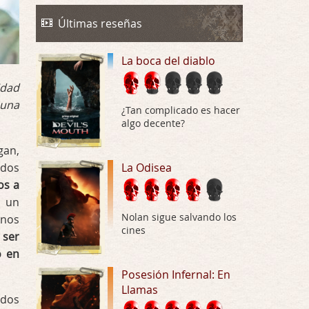
Trance
Por: Luar
Últimas reseñas
Buena película, buen director y buenos ac …
La boca del diablo
El señor de las moscas
Por: Luar
idad
Dudaba en ver la serie, una serie de 4 cap …
 una
¿Tan complicado es hacer
algo decente?
Hungry
Por: Croc
gan,
Para entretenerte un domingo por la tarde …
 dos
La Odisea
os a
Las 10 películas gore de Almas
a un
Oscuras
Nolan sigue salvando los
 nos
Por: JORDI CRUYFF
cines
 ser
Buenas tardes, Hay muchas y algunas muy …
o en
Possession
Posesión Infernal: En
Llamas
Por: Chupasangre
 dos
Mi opinión en su día. Su duracion me ha …