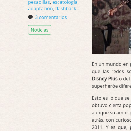
pesadillas
,
escatología
,
adaptación
,
flashback
3 comentarios
Noticias
En un mundo en g
que las redes so
Disney Plus
o del
superheróe difer
Esto es lo que se
obtuvo cierta pop
aunque su amor po
atrás, con curio
2011. Y es que,