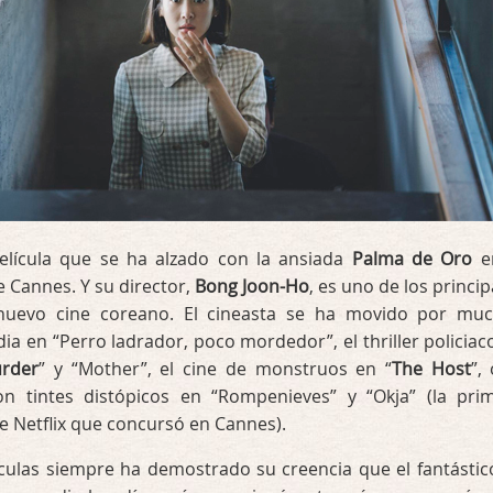
película que se ha alzado con la ansiada
Palma de Oro
e
e Cannes. Y su director,
Bong Joon-Ho
, es uno de los princip
nuevo cine coreano. El cineasta se ha movido por mu
ia en “Perro ladrador, poco mordedor”, el thriller policiac
rder
” y “Mother”, el cine de monstruos en “
The Host
”,
con tintes distópicos en “Rompenieves” y “Okja” (la pri
de Netflix que concursó en Cannes).
culas siempre ha demostrado su creencia que el fantástico