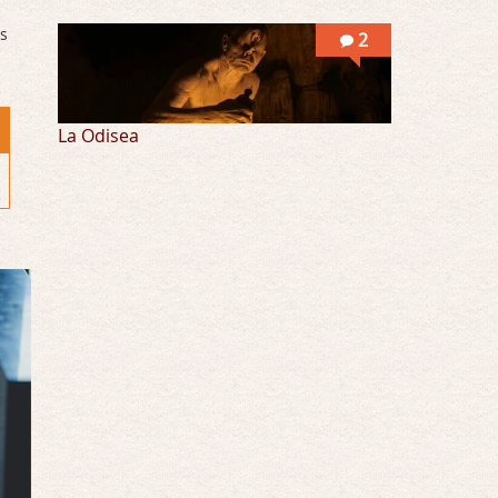
os
2
La Odisea