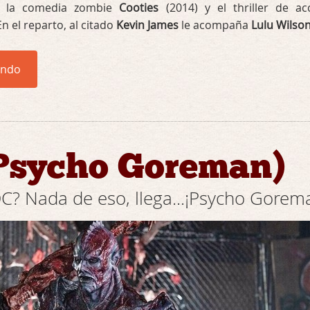
s: la comedia zombie
Cooties
(2014) y el thriller de ac
En el reparto, al citado
Kevin James
le acompaña
Lulu Wilson
endo
(Psycho Goreman)
C? Nada de eso, llega...¡Psycho Gorem