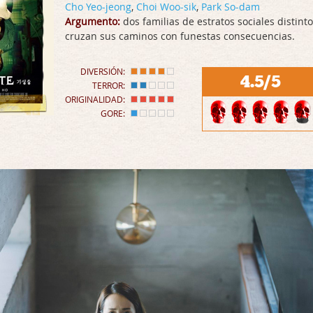
Cho Yeo-jeong
,
Choi Woo-sik
,
Park So-dam
Argumento:
dos familias de estratos sociales distint
cruzan sus caminos con funestas consecuencias.
DIVERSIÓN:
4.5/5
TERROR:
ORIGINALIDAD:
GORE: