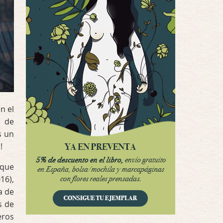
Interesante cuando avanza, le falta algo d …
Possession
Por: Luar
Se llama la posesión en castellano, está …
Obsession
Por: Mariano
Una película normalita, nada del otro mun …
n el
Obsession
, de
Por: Chica Stark
s un
Al principio por el hype que la dieron iba …
!
Possession
 que
Por: Mountain
16),
Llevo toda una vida para verla y nunca lo …
a de
s de
Posesión Infernal: En Llamas
eros
Por: Skalope