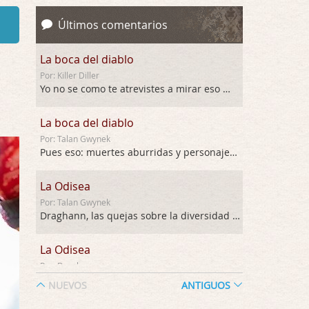
Últimos comentarios
La boca del diablo
Por: Killer Diller
Yo no se como te atrevistes a mirar eso …
La boca del diablo
Por: Talan Gwynek
Pues eso: muertes aburridas y personajes p …
La Odisea
Por: Talan Gwynek
Draghann, las quejas sobre la diversidad s …
La Odisea
Por: Draghann
No sé si entrar en polémicas con respect …
NUEVOS
ANTIGUOS