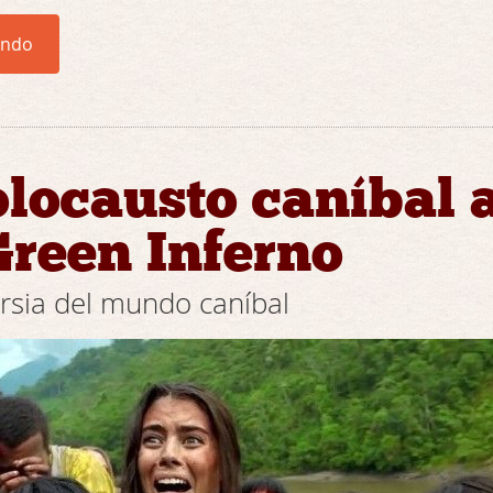
endo
locausto caníbal 
reen Inferno
rsia del mundo caníbal