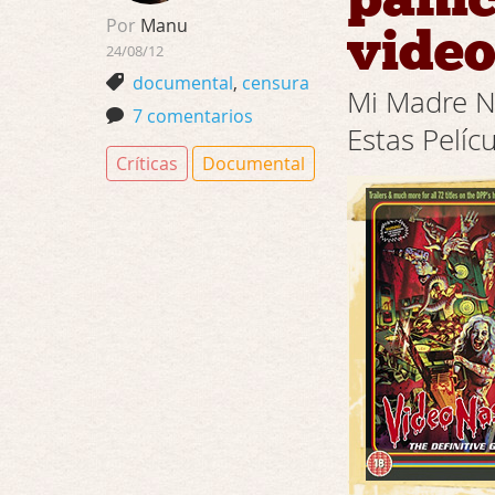
Por
Manu
vide
24/08/12
documental
,
censura
Mi Madre N
7 comentarios
Estas Pelíc
Críticas
Documental