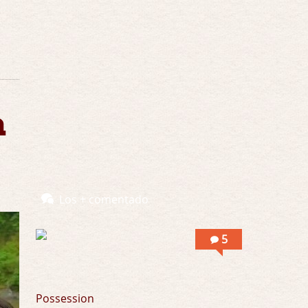
Yo justo fui a verla ayer al cine y la ver …
Por encima de tu cadáver
Por: Luar
Interesante cuando avanza, le falta algo d …
Por encima de tu cadáver
a
Por: Luar
Interesante cuando avanza, le falta algo d …
Possession
Por: Luar
Se llama la posesión en castellano, está …
Los + comentado
Obsession
5
Por: Mariano
Una película normalita, nada del otro mun …
Obsession
Possession
Por: Chica Stark