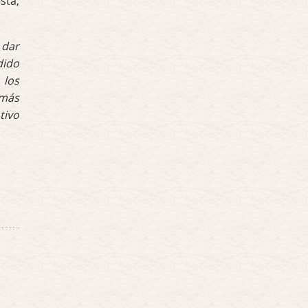
stá,
 dar
dido
 los
 más
tivo