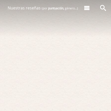
Nuestras reseñas
(por
puntuación,
género...)