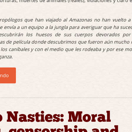
turas, muertes de animales (reales), violaciones y claro e
ropólogos que han viajado al Amazonas no han vuelto a
Se envía a un equipo a la jungla para averiguar que ha suce
 descubrirán los huesos de sus cuerpos devorados por
latas de película donde descubrimos que fueron aún mucho
n los caníbales y con el medio que les rodeaba y por ese mo
ganza.
endo
 Nasties: Moral
, censorship and