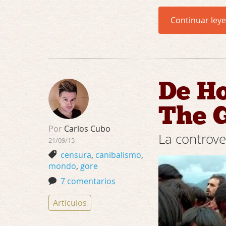
Continuar ley
De Ho
The G
Por
Carlos Cubo
La controve
21/09/15
censura
,
canibalismo
,
mondo
,
gore
7 comentarios
Artículos