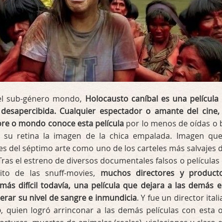
del sub-género mondo,
Holocausto caníbal es una película
desapercibida. Cualquier espectador o amante del cine,
ore o mondo conoce esta película
por lo menos de oídas o 
 su retina la imagen de la chica empalada. Imagen qu
es del séptimo arte como uno de los carteles más salvajes d
 Tras el estreno de diversos documentales falsos o películas
ito de las snuff-movies,
muchos directores y product
más difícil todavía, una película que dejara a las demás e
perar su nivel de sangre e inmundicia
. Y fue un director ital
o
, quien logró arrinconar a las demás películas con esta 