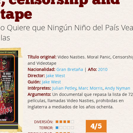
otape
o Quiere que Ningún Niño del País Ve
ulas
Título original:
Video Nasties. Moral Panic, Censorsh
and Videotape
Nacionalidad:
Gran Bretaña
|
Año:
2010
Director:
Jake West
Guión:
Jake West
Intérpretes:
Julian Petley
,
Marc Morris
,
Andy Nyman
Argumento:
Un documental que repasa la lista de 72
películas, llamadas Video Nasties, prohibidas en
Inglaterra a mediados de los años ochenta.
DIVERSIÓN:
4/5
TERROR: