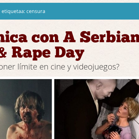
 etiquetaa:
censura
ica con A Serbia
 & Rape Day
ner límite en cine y videojuegos?