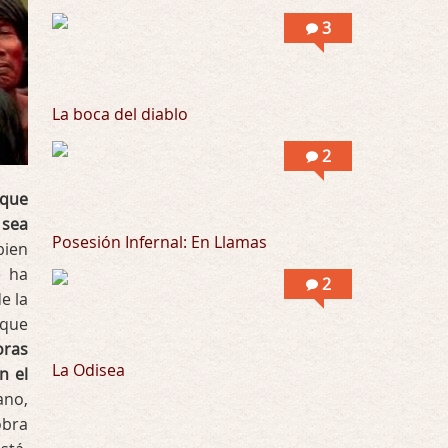
Al principio por el hype que la dieron iba …
3
Possession
Por: Mountain
Llevo toda una vida para verla y nunca lo …
La boca del diablo
2
 que
 sea
Posesión Infernal: En Llamas
bien
e ha
2
e la
 que
oras
La Odisea
n el
iano,
obra