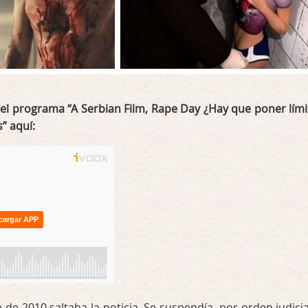
el programa “A Serbian Film, Rape Day ¿Hay que poner lími
” aquí:
de 2010 saltaba la noticia. Se suspendía, por orden judicial