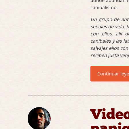
donde abundan tor
canibalismo.
Un grupo de ant
señales de vida. 
con ellos, allí
caníbales y las 
salvajes ellos co
reciben justa ven
Continuar ley
Video
panic