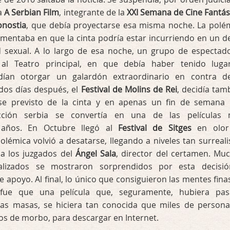
la
A Serbian Film
, integrante de la
XXI Semana de Cine Fantás
onostia
, que debía proyectarse esa misma noche. La polé
mentaba en que la cinta podría estar incurriendo en un de
ad sexual. A lo largo de esa noche, un grupo de espectad
 al Teatro principal, en que debía haber tenido luga
idían otorgar un galardón extraordinario en contra d
dos días después, el
Festival de Molins de Rei
, decidía tam
se previsto de la cinta y en apenas un fin de semana
ción serbia se convertía en una de las películas
años. En Octubre llegó al
Festival de Sitges
en olor
polémica volvió a desatarse, llegando a niveles tan surreali
a los juzgados del
Ángel Sala
, director del certamen. Mu
cializados se mostraron sorprendidos por esta decisi
e apoyo. Al final, lo único que consiguieron las mentes fina
 fue que una película que, seguramente, hubiera pa
las masas, se hiciera tan conocida que miles de persona
os de morbo, para descargar en Internet.