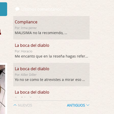
Últimos comentarios
Compliance
n
Por: Irma perez
MALISIMA no la recomiendo, …
La boca del diablo
Por: Horacio
Me encanto que en la reseña hagas referen …
La boca del diablo
Por: Killer Diller
Yo no se como te atrevistes a mirar eso …
La boca del diablo
Por: Talan Gwynek
Pues eso: muertes aburridas y personajes p …
NUEVOS
ANTIGUOS