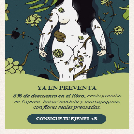
Por encima de tu cadáver
Por: Luar
Interesante cuando avanza, le falta algo d …
Por encima de tu cadáver
Por: Luar
Interesante cuando avanza, le falta algo d …
Possession
Por: Luar
Se llama la posesión en castellano, está …
Obsession
Por: Mariano
Una película normalita, nada del otro mun …
Obsession
Por: Chica Stark
Al principio por el hype que la dieron iba …