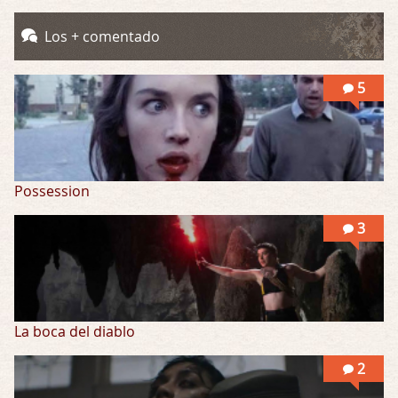
Possession
Los + comentado
Por: Mountain
Llevo toda una vida para verla y nunca lo …
5
Possession
3
La boca del diablo
2