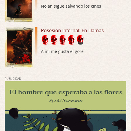
Las 10 películas gore de Almas Oscuras
Nolan sigue salvando los cines
Por: JORDI CRUYFF
Buenas tardes, Hay muchas y algunas muy …
Posesión Infernal: En Llamas
Possession
Por: Chupasangre
Mi opinión en su día. Su duracion me ha …
A mí me gusta el gore
El eslabón podrido
Por: Luar
Solo la he visto en una web rusa de descar …
PUBLICIDAD
Possession
Por: FrancHis
La he dejado a medias por motivos de fuerz …
Posesión Infernal: En Llamas
Por: FrancHis
Yo justo fui a verla ayer al cine y la ver …