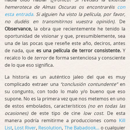
hemeroteca de Almas Oscuras os encontraréis
con
esta entrada.
Si alguien ha visto la película, por favor,
no dudéis en transmitirnos vuestra opinión).
De
Observance,
la obra que recientemente he tenido la
oportunidad de visionar y que, presumiblemente, sea
una de las pocas que reseñe este año, deciros, antes
de nada, que
es una película de terror consistente.
Y
recalco lo de
terror
de forma sentenciosa y consciente
de lo que eso significa.
La historia es un auténtico jaleo del que es muy
complicado extraer una
“conclusión contundente”
en
su congunto, con todo lo malo y/o bueno que eso
supone. No es la primera vez que nos metemos en uno
de estos embolados, característicos
(no en todas las
ocasiones)
de este tipo de cine
low cost
. De esta
manera podría remitirme a producciones como
Kill
List
,
Lost River
,
Resolution
,
The Babadook…
o cualquier