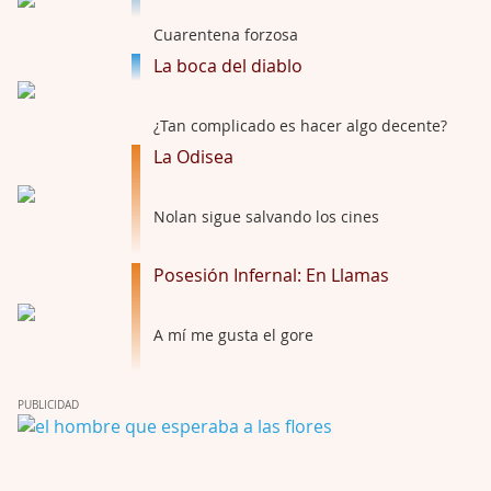
Por: Draghann
No sé si entrar en polémicas con respect …
Cuarentena forzosa
La boca del diablo
Trance
Por: Luar
¿Tan complicado es hacer algo decente?
Buena película, buen director y buenos ac …
La Odisea
El señor de las moscas
Por: Luar
Nolan sigue salvando los cines
Dudaba en ver la serie, una serie de 4 cap …
Posesión Infernal: En Llamas
Hungry
Por: Croc
A mí me gusta el gore
Para entretenerte un domingo por la tarde …
Las 10 películas gore de Almas Oscuras
PUBLICIDAD
Por: JORDI CRUYFF
Buenas tardes, Hay muchas y algunas muy …
Possession