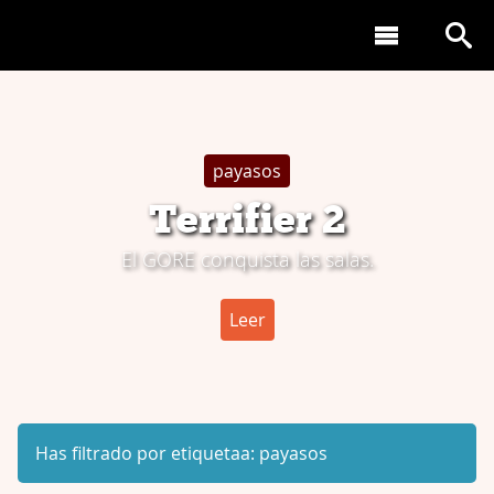
payasos
Terrifier 2
El GORE conquista las salas.
Leer
Has filtrado por etiquetaa:
payasos