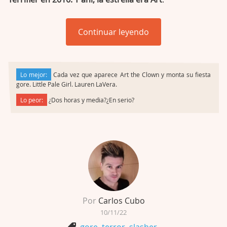
Continuar leyendo
Lo mejor:
Cada vez que aparece Art the Clown y monta su fiesta
gore. Little Pale Girl. Lauren LaVera.
Lo peor:
¿Dos horas y media?¿En serio?
Por
Carlos Cubo
10/11/22
gore
,
terror
,
slasher
,