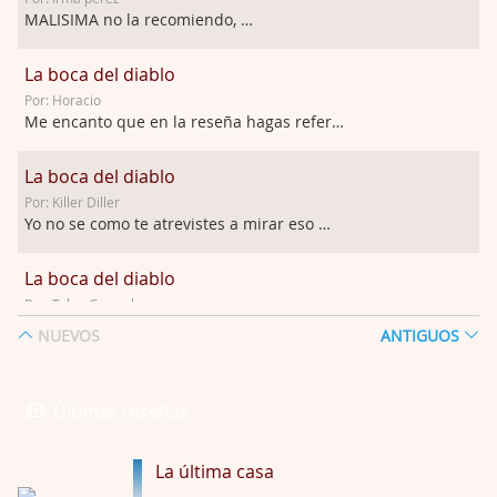
MALISIMA no la recomiendo, …
La boca del diablo
Por: Horacio
Me encanto que en la reseña hagas referen …
La boca del diablo
Por: Killer Diller
Yo no se como te atrevistes a mirar eso …
La boca del diablo
Por: Talan Gwynek
Pues eso: muertes aburridas y personajes p …
NUEVOS
ANTIGUOS
La Odisea
Por: Talan Gwynek
Últimas reseñas
Draghann, las quejas sobre la diversidad s …
La última casa
La Odisea