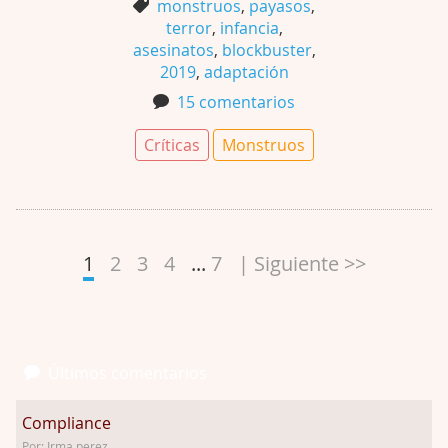
monstruos
,
payasos
,
terror
,
infancia
,
asesinatos
,
blockbuster
,
2019
,
adaptación
15 comentarios
Críticas
Monstruos
1
2
3
4
...
7
| Siguiente >>
Últimos comentarios
Compliance
Por: Irma perez