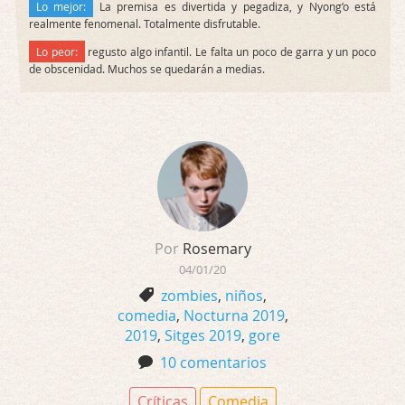
Lo mejor:
La premisa es divertida y pegadiza, y Nyong’o está
realmente fenomenal. Totalmente disfrutable.
Lo peor:
regusto algo infantil. Le falta un poco de garra y un poco
de obscenidad. Muchos se quedarán a medias.
Por
Rosemary
04/01/20
zombies
,
niños
,
comedia
,
Nocturna 2019
,
2019
,
Sitges 2019
,
gore
10 comentarios
Críticas
Comedia