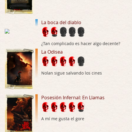
Trance
Por: Luar
Buena película, buen director y buenos ac …
La boca del diablo
El señor de las moscas
Por: Luar
¿Tan complicado es hacer algo decente?
Dudaba en ver la serie, una serie de 4 cap …
La Odisea
Hungry
Por: Croc
Nolan sigue salvando los cines
Para entretenerte un domingo por la tarde …
Las 10 películas gore de Almas Oscuras
Por: JORDI CRUYFF
Posesión Infernal: En Llamas
Buenas tardes, Hay muchas y algunas muy …
Possession
A mí me gusta el gore
Por: Chupasangre
Mi opinión en su día. Su duracion me ha …