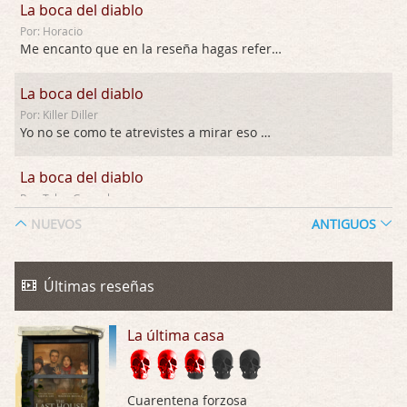
La boca del diablo
Por: Horacio
Me encanto que en la reseña hagas referen …
La boca del diablo
Por: Killer Diller
Yo no se como te atrevistes a mirar eso …
La boca del diablo
Por: Talan Gwynek
Pues eso: muertes aburridas y personajes p …
NUEVOS
ANTIGUOS
La Odisea
Por: Talan Gwynek
Últimas reseñas
Draghann, las quejas sobre la diversidad s …
La última casa
La Odisea
Por: Draghann
No sé si entrar en polémicas con respect …
Cuarentena forzosa