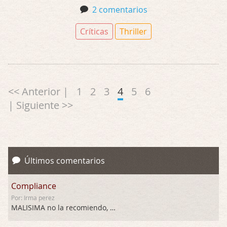
2 comentarios
Críticas
Thriller
<< Anterior |
1
2
3
4
5
6
| Siguiente >>
Últimos comentarios
Compliance
Por: Irma perez
MALISIMA no la recomiendo, …