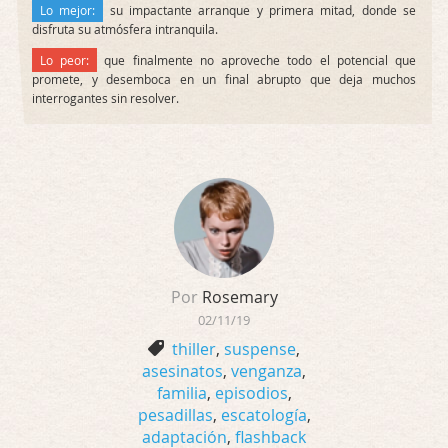
Lo mejor:
su impactante arranque y primera mitad, donde se
disfruta su atmósfera intranquila.
Lo peor:
que finalmente no aproveche todo el potencial que
promete, y desemboca en un final abrupto que deja muchos
interrogantes sin resolver.
Por
Rosemary
02/11/19
thiller
,
suspense
,
asesinatos
,
venganza
,
familia
,
episodios
,
pesadillas
,
escatología
,
adaptación
,
flashback