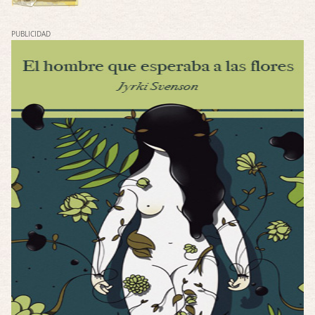
El eslabón podrido
PUBLICIDAD
Por: Luar
Solo la he visto en una web rusa de descar …
Possession
Por: FrancHis
La he dejado a medias por motivos de fuerz …
Posesión Infernal: En Llamas
Por: FrancHis
Yo justo fui a verla ayer al cine y la ver …
Por encima de tu cadáver
Por: Luar
Interesante cuando avanza, le falta algo d …
Por encima de tu cadáver
Por: Luar
Interesante cuando avanza, le falta algo d …