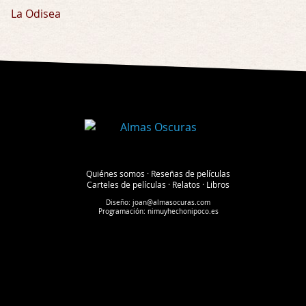
La Odisea
Quiénes somos
·
Reseñas de películas
Carteles de películas
·
Relatos
·
Libros
Diseño:
joan@almasocuras.com
Programación:
nimuyhechonipoco.es