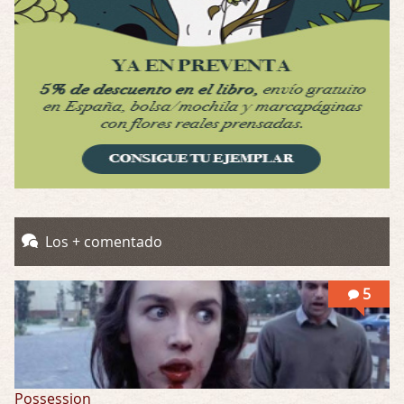
Possession
Por: Luar
Se llama la posesión en castellano, está …
Obsession
Por: Mariano
Una película normalita, nada del otro mun …
Obsession
Por: Chica Stark
Los + comentado
Al principio por el hype que la dieron iba …
Possession
5
Por: Mountain
Llevo toda una vida para verla y nunca lo …
Possession