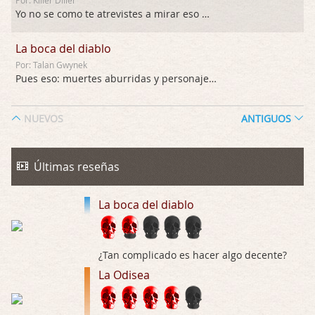
Yo no se como te atrevistes a mirar eso …
La boca del diablo
Por: Talan Gwynek
Pues eso: muertes aburridas y personajes p …
La Odisea
NUEVOS
ANTIGUOS
Por: Talan Gwynek
Draghann, las quejas sobre la diversidad s …
Últimas reseñas
La Odisea
Por: Draghann
La boca del diablo
No sé si entrar en polémicas con respect …
Trance
¿Tan complicado es hacer algo decente?
Por: Luar
Buena película, buen director y buenos ac …
La Odisea
El señor de las moscas