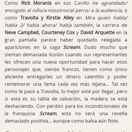
Como
Rick Moranis
en sus C
ariño he agrandado/
encogido al niño/a nosotros/al perro/ a la audiencia
, o
como
Travolta y Kirstie Alley
en
Mira quien habla/
habla 2/ habla ahora/ habla también
, la carrera de
Neve Campbell, Courteney Cox
y
David Arquette
en la
gran pantalla parece haber quedado relegada a
apariciones en la saga
Scream
. Dudo mucho que
sientan demasiada ilusión cuando sus representantes
les ofrecen una nueva oportunidad para hacer esos
personajes que, siendo francos, tienen como único
aliciente entregarles un dinero calentito y poder
rememorar una fama cada vez más lejana… Tal vez
como le pasó a Travolta, lo mejor esté por llegar, pero
si esta es su tabla de salvación, la madera se está
deshaciendo. Con perdón para los incondicionales de
la franquicia
Scream
, esta no será una reseña
demasiado positiva… aunque como balsa aún flote.