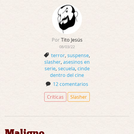
Por
Tito Jesús
08/03/22
terror
,
suspense
,
slasher
,
asesinos en
serie
,
secuela
,
cinde
dentro del cine
12 comentarios
Críticas
Slasher
Maligno