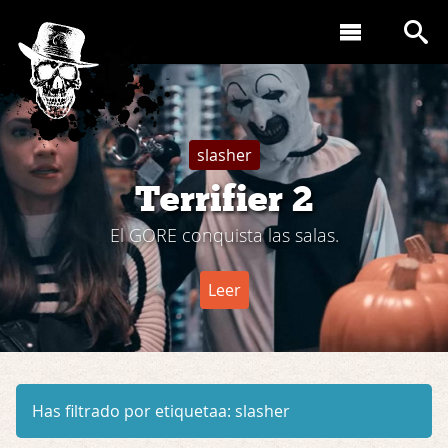
slasher
Terrifier 2
El GORE conquista las salas.
Leer
Has filtrado por etiquetaa:
slasher