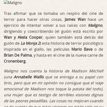
Tras afirmar que se tomaba un respiro del cine de
terror para hacer otras cosas,
James Wan
hace un
ejercicio de intentar volver a sus raíces con
Maligno
,
dirigiendo y coescribiendo (el guión está escrito por
Wan y Akela Cooper
, quien también está detrás del
guión de
La Monja 2
) esta historia de terror psicológico
inspirada en el giallo, las películas
Mario Bava
o de
Brian De Palma
, y hasta en el cine de la nueva carne de
Cronenberg
.
Maligno nos cuenta la historia de Madison Mitchell
(una
Annabelle Wallis
que se entrega a su papel con
brío, pero que en mi opinión no consigue que el viaje
emocional de Madison nos toque la patata del todo),
una mujer que es testigo de terribles visiones dignas
de las peores pesadillas. Las cosas no mejoran cuando
se da cuenta de que estas visiones no están solo en su