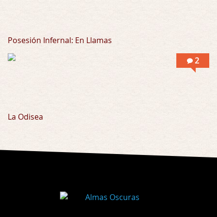
Posesión Infernal: En Llamas
2
La Odisea