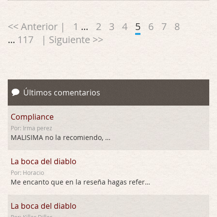
<< Anterior |
1
...
2
3
4
5
6
7
8
...
117
| Siguiente >>
Últimos comentarios
Compliance
Por: Irma perez
MALISIMA no la recomiendo, …
La boca del diablo
Por: Horacio
Me encanto que en la reseña hagas referen …
La boca del diablo
Por: Killer Diller