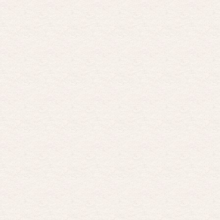
Possession
Por: FrancHis
La he dejado a medias por motivos de fuerz …
Posesión Infernal: En Llamas
Por: FrancHis
Yo justo fui a verla ayer al cine y la ver …
Por encima de tu cadáver
Por: Luar
Interesante cuando avanza, le falta algo d …
Por encima de tu cadáver
Por: Luar
Interesante cuando avanza, le falta algo d …
Possession
Por: Luar
Se llama la posesión en castellano, está …