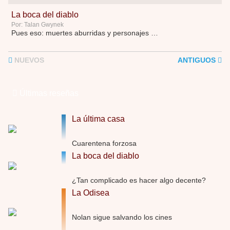
La boca del diablo
Por: Talan Gwynek
Pues eso: muertes aburridas y personajes p …
La Odisea
NUEVOS
ANTIGUOS
Por: Talan Gwynek
Draghann, las quejas sobre la diversidad s …
Últimas reseñas
La Odisea
Por: Draghann
No sé si entrar en polémicas con respect …
La última casa
Trance
Cuarentena forzosa
Por: Luar
La boca del diablo
Buena película, buen director y buenos ac …
El señor de las moscas
¿Tan complicado es hacer algo decente?
Por: Luar
La Odisea
Dudaba en ver la serie, una serie de 4 cap …
Nolan sigue salvando los cines
Hungry