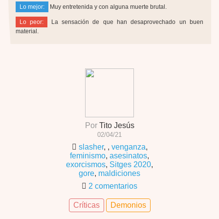
Lo mejor:
Muy entretenida y con alguna muerte brutal.
Lo peor:
La sensación de que han desaprovechado un buen
material.
Por
Tito Jesús
02/04/21
slasher
,
,
venganza
,
feminismo
,
asesinatos
,
exorcismos
,
Sitges 2020
,
gore
,
maldiciones
2 comentarios
Críticas
Demonios