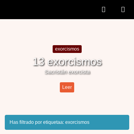
exorcismos
13 exorcismos
Sacristán exorcista
Leer
Has filtrado por etiquetaa:
exorcismos