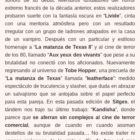
sonoro de su debut. Miembros fundadores del horror
extremo francés de la década anterior, estos realizadores
probaron suerte con la fantasía oscura en “
Livide
”, cinta
con una meritoria atmósfera pero con un resultado
irregular con un grupo de ladrones atrapados en la casa
de un vampiro. Después con un particular y estiloso
homenaje a “
La matanza de Texas II
” y al cine de terror
de los 80, llamado “
Aux yeux des vivants
” que pese a su
brutalidad no conectó con los aficionados. Nuevamente
regresando al universo de
Tobe Hopper
, una precuela de
“
La matanza de Texas
” llamada “
leatherface
”: medido
espectáculo de truculencia y slasher, que duda en abrazar
un salvajismo que se antojaba sobre el papel perfecto
para esta pareja. En esta pasada edición de
Sitges
, el
tándem nos trajo su último trabajo: “
Kandisha
”, donde
parece que
se aferran sin complejos al cine de terror
comercial
, aunque de cuando en cuando asoman
destellos de su brutalidad pasada… No existe trailer ni