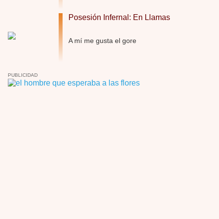
Por: Croc
Para entretenerte un domingo por la tarde …
Posesión Infernal: En Llamas
Las 10 películas gore de Almas Oscuras
Por: JORDI CRUYFF
A mí me gusta el gore
Buenas tardes, Hay muchas y algunas muy …
Possession
PUBLICIDAD
Por: Chupasangre
Mi opinión en su día. Su duracion me ha …
El eslabón podrido
Por: Luar
Solo la he visto en una web rusa de descar …
Possession
Por: FrancHis
La he dejado a medias por motivos de fuerz …
Posesión Infernal: En Llamas
Por: FrancHis
Yo justo fui a verla ayer al cine y la ver …