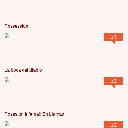
Llevo toda una vida para verla y nunca lo …
Possession
3
La boca del diablo
2
Posesión Infernal: En Llamas
2