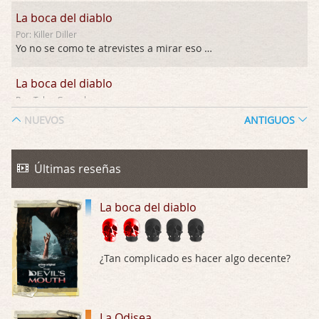
La boca del diablo
Por: Killer Diller
Yo no se como te atrevistes a mirar eso …
La boca del diablo
Por: Talan Gwynek
Pues eso: muertes aburridas y personajes p …
NUEVOS
ANTIGUOS
La Odisea
Por: Talan Gwynek
Últimas reseñas
Draghann, las quejas sobre la diversidad s …
La boca del diablo
La Odisea
Por: Draghann
No sé si entrar en polémicas con respect …
¿Tan complicado es hacer algo decente?
Trance
Por: Luar
Buena película, buen director y buenos ac …
La Odisea