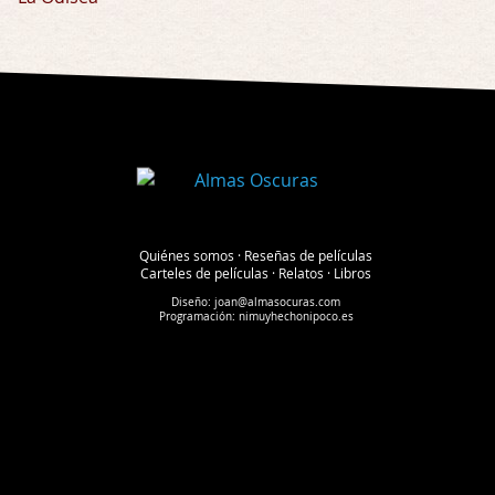
Quiénes somos
·
Reseñas de películas
Carteles de películas
·
Relatos
·
Libros
Diseño:
joan@almasocuras.com
Programación:
nimuyhechonipoco.es