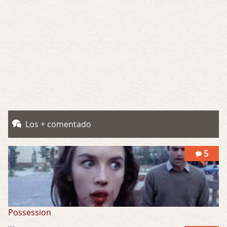
Se llama la posesión en castellano, está …
Obsession
Por: Mariano
Una película normalita, nada del otro mun …
Obsession
Por: Chica Stark
Al principio por el hype que la dieron iba …
Possession
Los + comentado
Por: Mountain
Llevo toda una vida para verla y nunca lo …
5
Possession