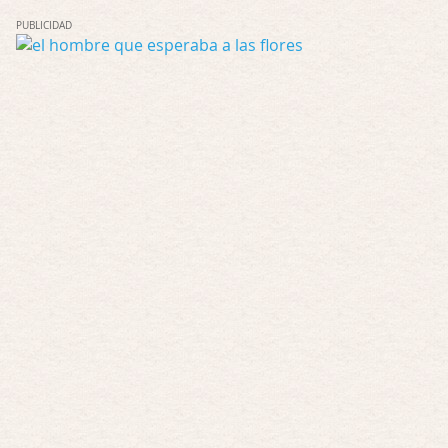
PUBLICIDAD
Possession
Por: FrancHis
La he dejado a medias por motivos de fuerz …
Posesión Infernal: En Llamas
Por: FrancHis
Yo justo fui a verla ayer al cine y la ver …
Por encima de tu cadáver
Por: Luar
Interesante cuando avanza, le falta algo d …
Por encima de tu cadáver
Por: Luar
Interesante cuando avanza, le falta algo d …
Possession
Por: Luar