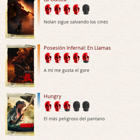
El señor de las moscas
Por: Luar
Nolan sigue salvando los cines
Dudaba en ver la serie, una serie de 4 cap …
Hungry
Posesión Infernal: En Llamas
Por: Croc
Para entretenerte un domingo por la tarde …
Las 10 películas gore de Almas Oscuras
A mí me gusta el gore
Por: JORDI CRUYFF
Buenas tardes, Hay muchas y algunas muy …
Hungry
Possession
Por: Chupasangre
Mi opinión en su día. Su duracion me ha …
El más peligroso del pantano
El eslabón podrido
Por: Luar
Solo la he visto en una web rusa de descar …