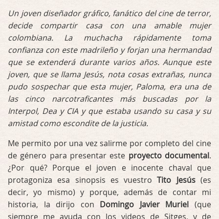
Un joven diseñador gráfico, fanático del cine de terror,
decide compartir casa con una amable mujer
colombiana. La muchacha rápidamente toma
confianza con este madrileño y forjan una hermandad
que se extenderá durante varios años. Aunque este
joven, que se llama Jesús, nota cosas extrañas, nunca
pudo sospechar que esta mujer, Paloma, era una de
las cinco narcotraficantes más buscadas por la
Interpol, Dea y CIA y que estaba usando su casa y su
amistad como escondite de la justicia.
Me permito por una vez salirme por completo del cine
de género para presentar este
proyecto documental
.
¿Por qué? Porque el joven e inocente chaval que
protagoniza esa sinopsis es vuestro
Tito Jesús
(es
decir, yo mismo) y porque, además de contar mi
historia, la dirijo con
Domingo Javier Muriel
(que
siempre me ayuda con los videos de Sitges, y de